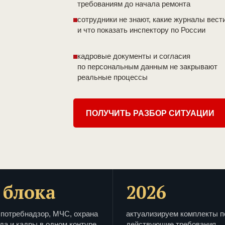
требованиям до начала ремонта
сотрудники не знают, какие журналы вест
и что показать инспектору по России
кадровые документы и согласия
по персональным данным не закрывают
реальные процессы
ПОЛУЧИТЬ РАЗБОР СИТУАЦИИ
 блока
2026
потребнадзор, МЧС, охрана
актуализируем комплекты п
да и кадры в одном контуре
действующие требования