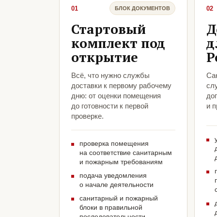
01
02
БЛОК ДОКУМЕНТОВ
Стартовый
Д
комплект под
д
открытие
Р
Всё, что нужно службы
Са
доставки к первому рабочему
сл
дню: от оценки помещения
до
до готовности к первой
и 
проверке.
проверка помещения
на соответствие санитарным
и пожарным требованиям
подача уведомления
о начале деятельности
санитарный и пожарный
блоки в правильной
последовательности