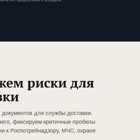
ошла без предписаний и штрафов.
жем риски для
вки
а документов для службы доставки.
него, фиксируем критичные пробелы
ки к Роспотребнадзору, МЧС, охране