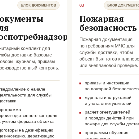
03
БЛОК ДОКУМЕНТОВ
БЛОК ДОКУМЕНТ
окументы
Пожарная
ля
безопасность
оспотребнадзора
Пожарная документация
по требованиям МЧС для
нитарный комплект для
службы доставки, чтобы
ужбы доставки: базовые
объект был готов к планов
говоры, журналы, приказы
или внеплановой проверке.
производственный контроль.
приказы и инструкции
по пожарной безопасност
уведомление о начале
деятельности для службы
журналы инструктажей
доставки
и учета огнетушителей
программа
расчет огнетушителей
производственного контроля
и порядок действий при
с учетом формата объекта
пожаре для службы доста
договоры на дезинфекцию,
программы обучения
дезинсекцию, дератизацию
сотрудников