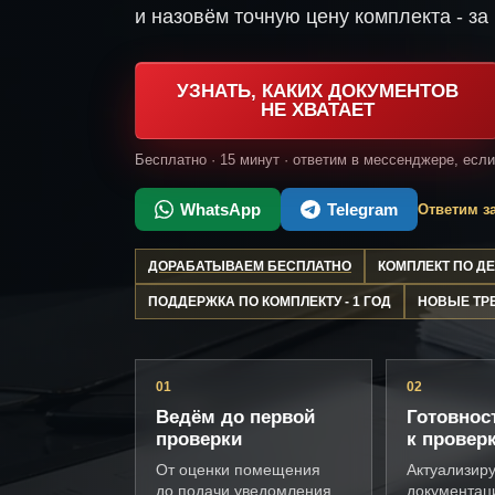
и назовём точную цену комплекта - за 
УЗНАТЬ, КАКИХ ДОКУМЕНТОВ
НЕ ХВАТАЕТ
Бесплатно · 15 минут · ответим в мессенджере, есл
WhatsApp
Telegram
Ответим за
ДОРАБАТЫВАЕМ БЕСПЛАТНО
КОМПЛЕКТ ПО 
ПОДДЕРЖКА ПО КОМПЛЕКТУ - 1 ГОД
НОВЫЕ ТР
01
02
Ведём до первой
Готовнос
проверки
к провер
От оценки помещения
Актуализир
до подачи уведомления
документац