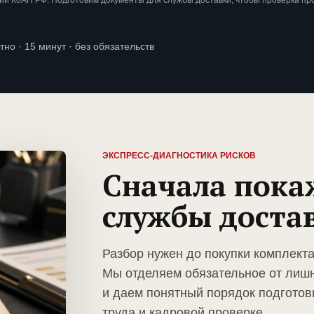
ии КоАП РФ. Подготовим документы для службы доставки, чтобы проверка пр
тно · 15 минут · без обязательств
ЭКСПРЕСС-ДИАГНОСТИКА РИСКОВ
Сначала пока
службы доста
Разбор нужен до покупки комплект
Мы отделяем обязательное от лиш
и даем понятный порядок подготов
труда и кадровой проверке.