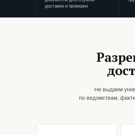
доставки и проверки
Разре
дос
Не выдаем унив
по ведомствам, факт