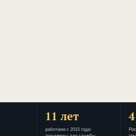
11 лет
4
работаем с 2015 года:
Рос
документы для службы
тру