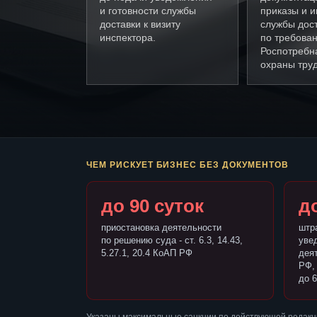
и готовности службы
приказы и и
доставки к визиту
службы дос
инспектора.
по требова
Роспотребн
охраны труд
ЧЕМ РИСКУЕТ БИЗНЕС БЕЗ ДОКУМЕНТОВ
до 90 суток
до
приостановка деятельности
штр
по решению суда - ст. 6.3, 14.43,
уве
5.27.1, 20.4 КоАП РФ
деят
РФ,
до 6