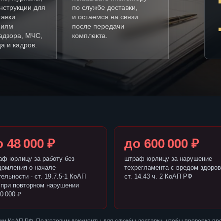
нструкции для
по службе доставки,
тавки
и остаемся на связи
ниям
после передачи
адзора, МЧС,
комплекта.
а и кадров.
 48 000 ₽
до 600 000 ₽
аф юрлицу за работу без
штраф юрлицу за нарушение
домления о начале
техрегламента с вредом здоров
ельности - ст. 19.7.5-1 КоАП
ст. 14.43 ч. 2 КоАП РФ
 при повторном нарушении
0 000 ₽