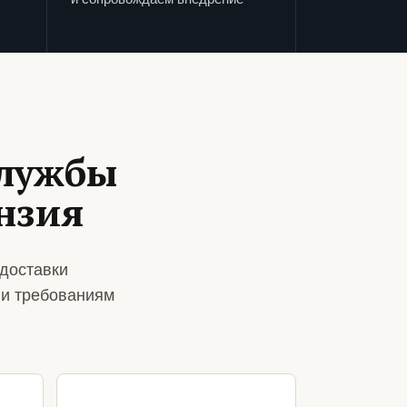
службы
нзия
доставки
 и требованиям