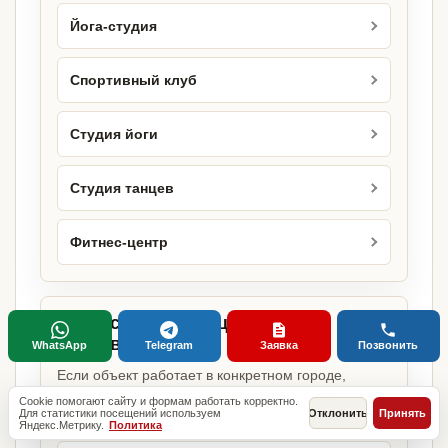
Йога-студия
Спортивный клуб
Студия йоги
Студия танцев
Фитнес-центр
Городские страницы по этому
направлению
WhatsApp
Telegram
Заявка
Позвонить
Если объект работает в конкретном городе,
можно сразу открыть релевантную городскую
Cookie помогают сайту и формам работать корректно.
Для статистики посещений используем
Отклонить
Принять
страницу.
Яндекс.Метрику.
Политика