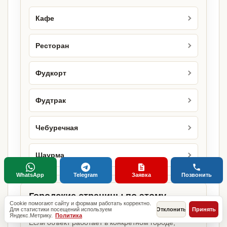
Кафе
Ресторан
Фудкорт
Фудтрак
Чебуречная
Шаурма
WhatsApp
Telegram
Заявка
Позвонить
Городские страницы по этому
Cookie помогают сайту и формам работать корректно.
направлению
Для статистики посещений используем
Отклонить
Принять
Яндекс.Метрику.
Политика
Если объект работает в конкретном городе,