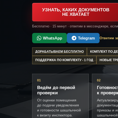
УЗНАТЬ, КАКИХ ДОКУМЕНТОВ
НЕ ХВАТАЕТ
Бесплатно · 15 минут · ответим в мессенджере, есл
WhatsApp
Telegram
Ответим за
ДОРАБАТЫВАЕМ БЕСПЛАТНО
КОМПЛЕКТ ПО 
ПОДДЕРЖКА ПО КОМПЛЕКТУ - 1 ГОД
НОВЫЕ ТР
01
02
Ведём до первой
Готовнос
проверки
к провер
От оценки помещения
Актуализир
до подачи уведомления
документац
и готовности шашлычной
приказы и и
к визиту инспектора.
шашлычной