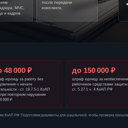
ниям
после передачи
адзора, МЧС,
комплекта.
а и кадров.
 48 000 ₽
до 150 000 ₽
аф юрлицу за работу без
штраф юрлицу за необеспечени
домления о начале
работников средствами защиты 
ельности - ст. 19.7.5-1 КоАП
ст. 5.27.1 ч. 4 КоАП РФ
 при повторном нарушении
0 000 ₽
ии КоАП РФ. Подготовим документы для шашлычной, чтобы проверка прошла