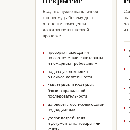
открытие
Р
Всё, что нужно шашлычной
Са
к первому рабочему дню:
ша
от оценки помещения
до
до готовности к первой
и 
проверке.
проверка помещения
на соответствие санитарным
и пожарным требованиям
подача уведомления
о начале деятельности
санитарный и пожарный
блоки в правильной
последовательности
договоры с обслуживающими
подрядчиками
уголок потребителя
и документы на товары или
услуги