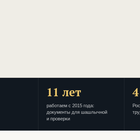
11 лет
4
работаем с 2015 года:
Рос
документы для шашлычной
тру
и проверки