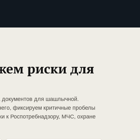
жем риски для
а документов для шашлычной.
него, фиксируем критичные пробелы
ки к Роспотребнадзору, МЧС, охране