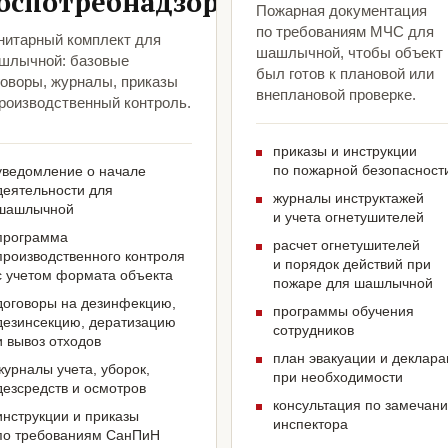
оспотребнадзора
Пожарная документация
по требованиям МЧС для
нитарный комплект для
шашлычной, чтобы объект
шлычной: базовые
был готов к плановой или
говоры, журналы, приказы
внеплановой проверке.
производственный контроль.
приказы и инструкции
по пожарной безопасност
уведомление о начале
деятельности для
журналы инструктажей
шашлычной
и учета огнетушителей
программа
расчет огнетушителей
производственного контроля
и порядок действий при
с учетом формата объекта
пожаре для шашлычной
договоры на дезинфекцию,
программы обучения
дезинсекцию, дератизацию
сотрудников
и вывоз отходов
план эвакуации и деклар
журналы учета, уборок,
при необходимости
дезсредств и осмотров
консультация по замечан
инструкции и приказы
инспектора
по требованиям СанПиН