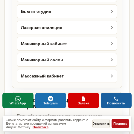
Бьюти-студия
Лазерная эпиляция
Маникюрный кабинет
Маникюрный салон
Массажный кабинет
Городские страницы по этому
WhatsApp
Telegram
Заявка
Позвонить
направлению
Если объект работает в конкретном городе,
Cookie помогают сайту и формам работать корректно.
можно сразу открыть релевантную городскую
Для статистики посещений используем
Отклонить
Принять
Яндекс.Метрику.
Политика
страницу.