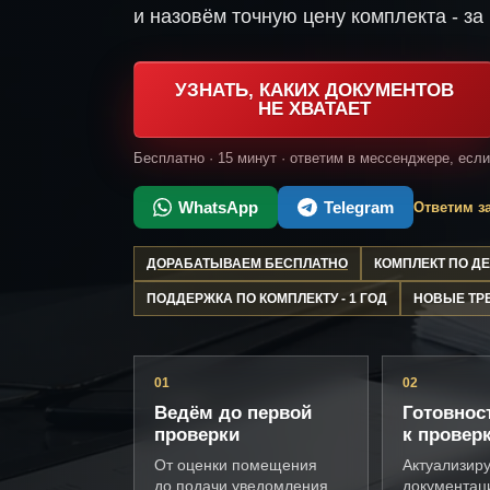
и назовём точную цену комплекта - за 
УЗНАТЬ, КАКИХ ДОКУМЕНТОВ
НЕ ХВАТАЕТ
Бесплатно · 15 минут · ответим в мессенджере, есл
WhatsApp
Telegram
Ответим за
ДОРАБАТЫВАЕМ БЕСПЛАТНО
КОМПЛЕКТ ПО 
ПОДДЕРЖКА ПО КОМПЛЕКТУ - 1 ГОД
НОВЫЕ ТР
01
02
Ведём до первой
Готовнос
проверки
к провер
От оценки помещения
Актуализир
до подачи уведомления
документац