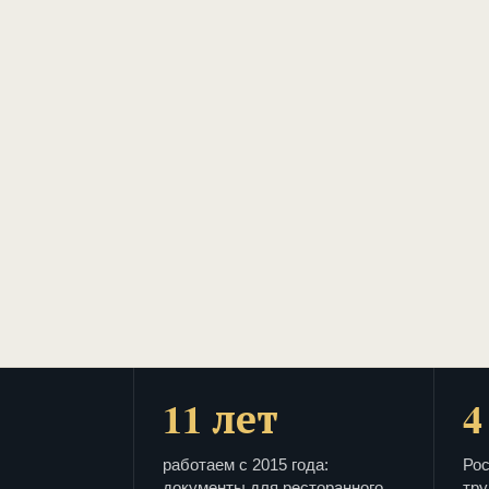
11 лет
4
работаем с 2015 года:
Рос
документы для ресторанного
тру