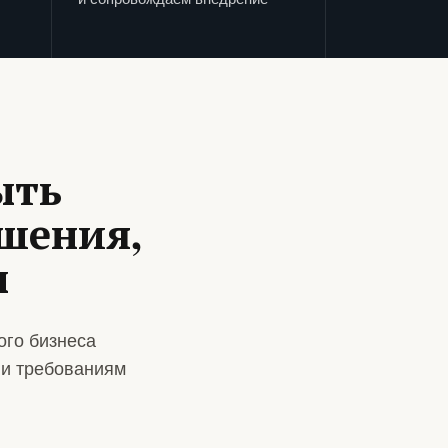
ыть
ешения,
ы
ого бизнеса
 и требованиям