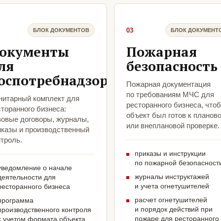
03
БЛОК ДОКУМЕНТОВ
БЛОК ДОКУМЕНТ
окументы
Пожарная
ля
безопасность
оспотребнадзора
Пожарная документация
по требованиям МЧС для
нитарный комплект для
ресторанного бизнеса, что
торанного бизнеса:
объект был готов к планов
зовые договоры, журналы,
или внеплановой проверке.
иказы и производственный
троль.
приказы и инструкции
по пожарной безопасност
уведомление о начале
журналы инструктажей
деятельности для
и учета огнетушителей
ресторанного бизнеса
расчет огнетушителей
программа
и порядок действий при
производственного контроля
пожаре для ресторанного
с учетом формата объекта