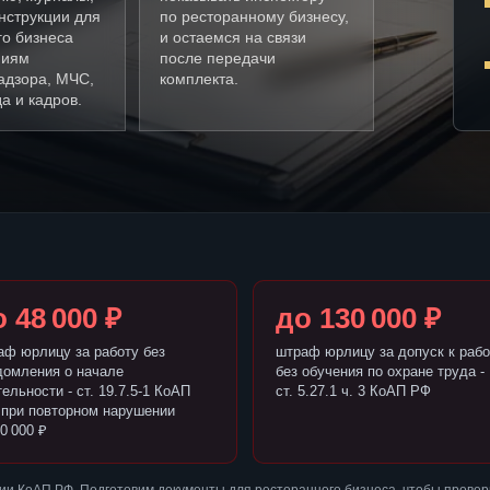
нструкции для
по ресторанному бизнесу,
го бизнеса
и остаемся на связи
ниям
после передачи
адзора, МЧС,
комплекта.
а и кадров.
 48 000 ₽
до 130 000 ₽
аф юрлицу за работу без
штраф юрлицу за допуск к рабо
домления о начале
без обучения по охране труда -
ельности - ст. 19.7.5-1 КоАП
ст. 5.27.1 ч. 3 КоАП РФ
 при повторном нарушении
0 000 ₽