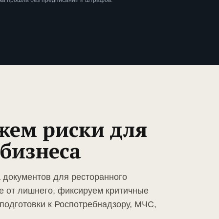
ка прошла без предписаний и штрафов.
жем риски для
 бизнеса
а документов для ресторанного
е от лишнего, фиксируем критичные
подготовки к Роспотребнадзору, МЧС,