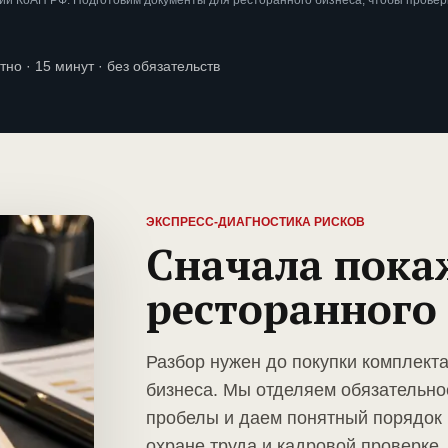
ии КоАП РФ. Подготовим документы для ресторанного бизнеса, чтобы провер
тно · 15 минут · без обязательств
ЭКСПРЕСС-ДИАГНОСТИКА РИСКОВ
Сначала пока
ресторанного
Разбор нужен до покупки комплект
бизнеса. Мы отделяем обязательно
пробелы и даем понятный порядок 
охране труда и кадровой проверке.