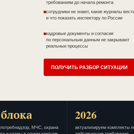
требованиям до начала ремонта
сотрудники не знают, какие журналы вест
и что показать инспектору по России
кадровые документы и согласия
по персональным данным не закрывают
реальные процессы
ПОЛУЧИТЬ РАЗБОР СИТУАЦИИ
 блока
2026
потребнадзор, МЧС, охрана
актуализируем комплекты п
да и кадры в одном контуре
действующие требования