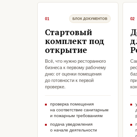
01
02
БЛОК ДОКУМЕНТОВ
Стартовый
Д
комплект под
д
открытие
Р
Всё, что нужно ресторанного
Са
бизнеса к первому рабочему
рес
дню: от оценки помещения
ба
до готовности к первой
пр
проверке.
кон
проверка помещения
на соответствие санитарным
и пожарным требованиям
подача уведомления
о начале деятельности