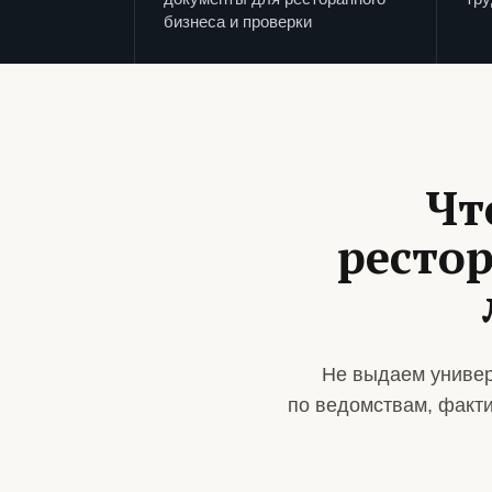
бизнеса и проверки
Чт
рестор
Не выдаем универ
по ведомствам, факт