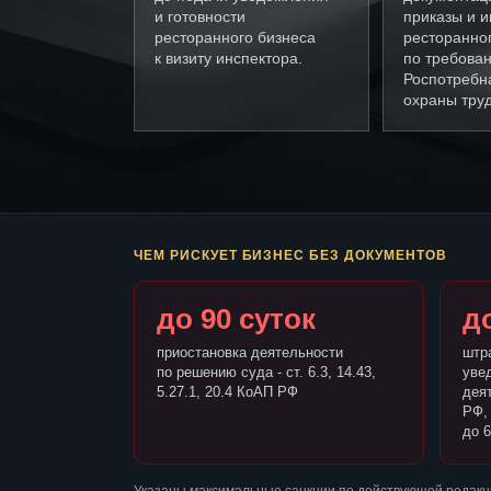
и готовности
приказы и и
ресторанного бизнеса
ресторанно
к визиту инспектора.
по требова
Роспотребн
охраны труд
ЧЕМ РИСКУЕТ БИЗНЕС БЕЗ ДОКУМЕНТОВ
до 90 суток
до
приостановка деятельности
штр
по решению суда - ст. 6.3, 14.43,
уве
5.27.1, 20.4 КоАП РФ
деят
РФ,
до 6