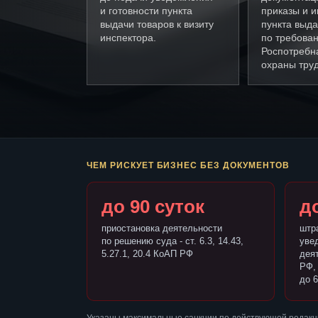
и готовности пункта
приказы и и
выдачи товаров к визиту
пункта выда
инспектора.
по требова
Роспотребн
охраны труд
ЧЕМ РИСКУЕТ БИЗНЕС БЕЗ ДОКУМЕНТОВ
до 90 суток
до
приостановка деятельности
штр
по решению суда - ст. 6.3, 14.43,
уве
5.27.1, 20.4 КоАП РФ
деят
РФ,
до 6