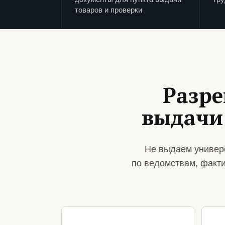
товаров и проверки
Разре
выдачи 
Не выдаем универ
по ведомствам, факт