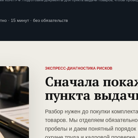
и КоАП РФ. Подготовим документы для пункта выдачи товаров, чтобы прове
тно · 15 минут · без обязательств
ЭКСПРЕСС-ДИАГНОСТИКА РИСКОВ
Сначала пока
пункта выдач
Разбор нужен до покупки комплект
товаров. Мы отделяем обязательно
пробелы и даем понятный порядок 
охране труда и кадровой проверке.