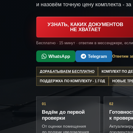
и назовём точную цену комплекта - за 
УЗНАТЬ, КАКИХ ДОКУМЕНТОВ
НЕ ХВАТАЕТ
Бесплатно · 15 минут · ответим в мессенджере, есл
WhatsApp
Telegram
Ответим за
ДОРАБАТЫВАЕМ БЕСПЛАТНО
КОМПЛЕКТ ПО 
ПОДДЕРЖКА ПО КОМПЛЕКТУ - 1 ГОД
НОВЫЕ ТР
01
02
Ведём до первой
Готовнос
проверки
к провер
От оценки помещения
Актуализир
до подачи уведомления
документац