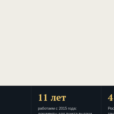
11 лет
4
работаем с 2015 года:
Рос
документы для пункта выдачи
тру