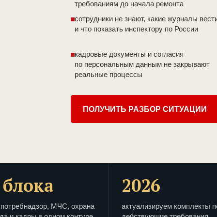
требованиям до начала ремонта
сотрудники не знают, какие журналы вест
и что показать инспектору по России
кадровые документы и согласия
по персональным данным не закрывают
реальные процессы
ПОЛУЧИТЬ РАЗБОР СИТУАЦИИ
 блока
2026
потребнадзор, МЧС, охрана
актуализируем комплекты п
да и кадры в одном контуре
действующие требования