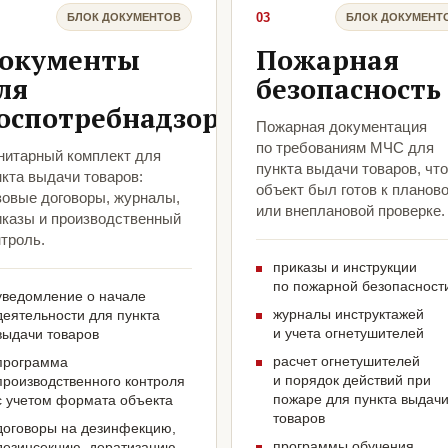
03
БЛОК ДОКУМЕНТОВ
БЛОК ДОКУМЕНТ
окументы
Пожарная
ля
безопасность
оспотребнадзора
Пожарная документация
по требованиям МЧС для
нитарный комплект для
пункта выдачи товаров, чт
кта выдачи товаров:
объект был готов к планов
зовые договоры, журналы,
или внеплановой проверке.
иказы и производственный
троль.
приказы и инструкции
по пожарной безопасност
уведомление о начале
журналы инструктажей
деятельности для пункта
и учета огнетушителей
выдачи товаров
расчет огнетушителей
программа
и порядок действий при
производственного контроля
пожаре для пункта выдач
с учетом формата объекта
товаров
договоры на дезинфекцию,
программы обучения
дезинсекцию, дератизацию