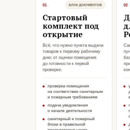
01
02
БЛОК ДОКУМЕНТОВ
Стартовый
Д
комплект под
д
открытие
Р
Всё, что нужно пункта выдачи
Са
товаров к первому рабочему
пун
дню: от оценки помещения
ба
до готовности к первой
пр
проверке.
кон
проверка помещения
на соответствие санитарным
и пожарным требованиям
подача уведомления
о начале деятельности
санитарный и пожарный
блоки в правильной
последовательности