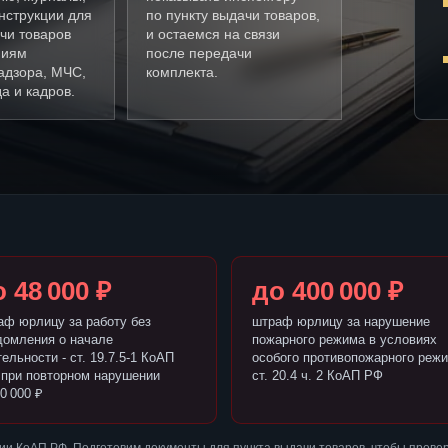
нструкции для
по пункту выдачи товаров,
чи товаров
и остаемся на связи
ниям
после передачи
адзора, МЧС,
комплекта.
а и кадров.
 48 000 ₽
до 400 000 ₽
аф юрлицу за работу без
штраф юрлицу за нарушение
домления о начале
пожарного режима в условиях
ельности - ст. 19.7.5-1 КоАП
особого противопожарного режи
 при повторном нарушении
ст. 20.4 ч. 2 КоАП РФ
0 000 ₽