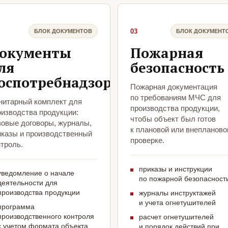
03
БЛОК ДОКУМЕНТОВ
БЛОК ДОКУМЕНТ
окументы
Пожарная
ля
безопасность
оспотребнадзора
Пожарная документация
по требованиям МЧС для
нитарный комплект для
производства продукции,
оизводства продукции:
чтобы объект был готов
зовые договоры, журналы,
к плановой или внепланово
иказы и производственный
проверке.
троль.
приказы и инструкции
уведомление о начале
по пожарной безопасност
деятельности для
производства продукции
журналы инструктажей
и учета огнетушителей
программа
производственного контроля
расчет огнетушителей
с учетом формата объекта
и порядок действий при