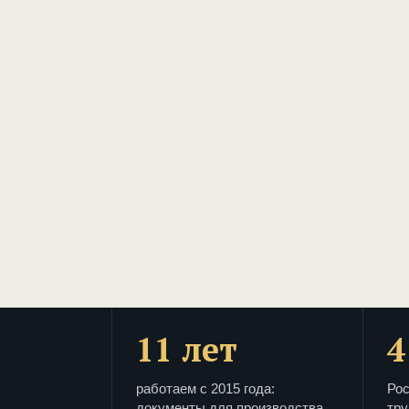
11 лет
4
работаем с 2015 года:
Рос
документы для производства
тру