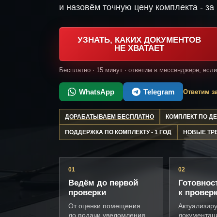
и назовём точную цену комплекта - за 
УЗНАТЬ, КАКИХ ДОКУМЕНТОВ
НЕ ХВАТАЕТ
Бесплатно · 15 минут · ответим в мессенджере, есл
WhatsApp
Telegram
Ответим за
ДОРАБАТЫВАЕМ БЕСПЛАТНО
КОМПЛЕКТ ПО 
ПОДДЕРЖКА ПО КОМПЛЕКТУ - 1 ГОД
НОВЫЕ ТР
01
02
Ведём до первой
Готовнос
проверки
к провер
От оценки помещения
Актуализир
до подачи уведомления
документац