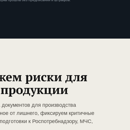
ерка прошла без предписаний и штрафов.
жем риски для
 продукции
а документов для производства
ное от лишнего, фиксируем критичные
подготовки к Роспотребнадзору, МЧС,