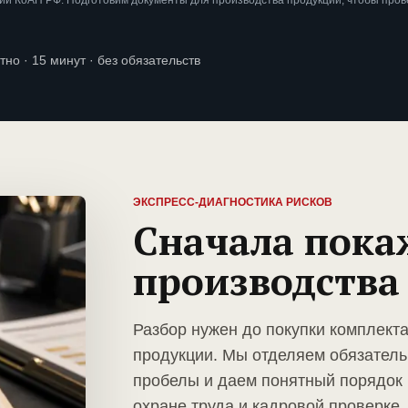
ии КоАП РФ. Подготовим документы для производства продукции, чтобы пров
тно · 15 минут · без обязательств
ЭКСПРЕСС-ДИАГНОСТИКА РИСКОВ
Сначала пока
производства
Разбор нужен до покупки комплект
продукции. Мы отделяем обязатель
пробелы и даем понятный порядок 
охране труда и кадровой проверке.