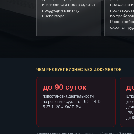
и готовности производства
приказы и и
продукции к визиту
производст
инспектора.
по требова
Роспотребн
охраны труд
ЧЕМ РИСКУЕТ БИЗНЕС БЕЗ ДОКУМЕНТОВ
до 90 суток
до
приостановка деятельности
штр
по решению суда - ст. 6.3, 14.43,
уве
5.27.1, 20.4 КоАП РФ
деят
РФ,
до 6