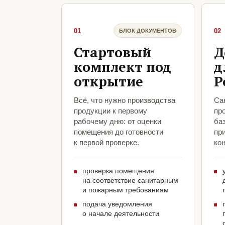
01
02
БЛОК ДОКУМЕНТОВ
Стартовый
Д
комплект под
д
открытие
Р
Всё, что нужно производства
Са
продукции к первому
пр
рабочему дню: от оценки
ба
помещения до готовности
пр
к первой проверке.
кон
проверка помещения
на соответствие санитарным
и пожарным требованиям
подача уведомления
о начале деятельности