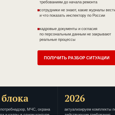
требованиям до начала ремонта
сотрудники не знают, какие журналы вест
и что показать инспектору по России
кадровые документы и согласия
по персональным данным не закрывают
реальные процессы
ПОЛУЧИТЬ РАЗБОР СИТУАЦИИ
 блока
2026
потребнадзор, МЧС, охрана
актуализируем комплекты п
да и кадры в одном контуре
действующие требования