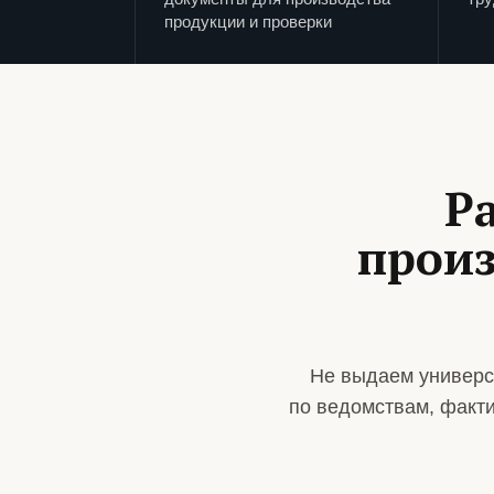
продукции и проверки
Р
произ
Не выдаем универс
по ведомствам, факт