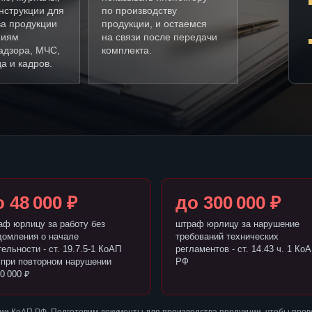
нструкции для
по производству
ва продукции
продукции, и остаемся
ниям
на связи после передачи
адзора, МЧС,
комплекта.
а и кадров.
 48 000 ₽
до 300 000 ₽
аф юрлицу за работу без
штраф юрлицу за нарушение
домления о начале
требований технических
ельности - ст. 19.7.5-1 КоАП
регламентов - ст. 14.43 ч. 1 Ко
 при повторном нарушении
РФ
0 000 ₽