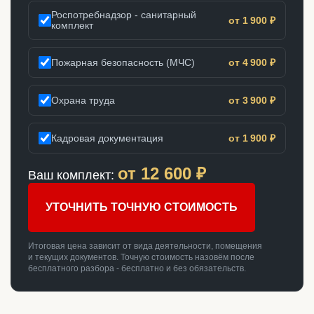
Роспотребнадзор - санитарный
от 1 900 ₽
комплект
Пожарная безопасность (МЧС)
от 4 900 ₽
Охрана труда
от 3 900 ₽
Кадровая документация
от 1 900 ₽
от
12 600
₽
Ваш комплект:
УТОЧНИТЬ ТОЧНУЮ СТОИМОСТЬ
Итоговая цена зависит от вида деятельности, помещения
и текущих документов. Точную стоимость назовём после
бесплатного разбора - бесплатно и без обязательств.