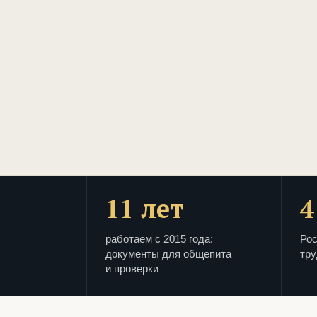
11 лет
4
работаем с 2015 года:
Рос
документы для общепита
тру
и проверки