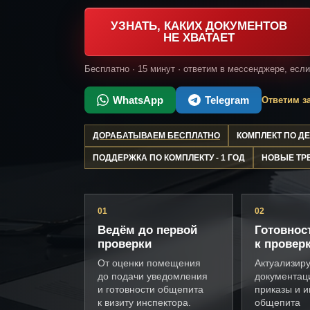
УЗНАТЬ, КАКИХ ДОКУМЕНТОВ
НЕ ХВАТАЕТ
Бесплатно · 15 минут · ответим в мессенджере, есл
WhatsApp
Telegram
Ответим за
ДОРАБАТЫВАЕМ БЕСПЛАТНО
КОМПЛЕКТ ПО 
ПОДДЕРЖКА ПО КОМПЛЕКТУ - 1 ГОД
НОВЫЕ ТР
01
02
Ведём до первой
Готовнос
проверки
к провер
От оценки помещения
Актуализир
до подачи уведомления
документац
и готовности общепита
приказы и и
к визиту инспектора.
общепита