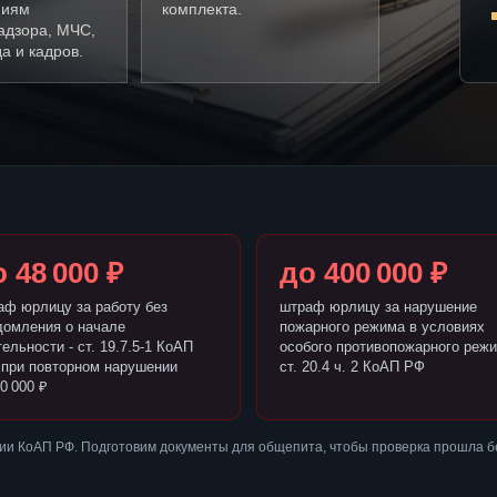
ниям
комплекта.
адзора, МЧС,
а и кадров.
 48 000 ₽
до 400 000 ₽
аф юрлицу за работу без
штраф юрлицу за нарушение
домления о начале
пожарного режима в условиях
ельности - ст. 19.7.5-1 КоАП
особого противопожарного режи
 при повторном нарушении
ст. 20.4 ч. 2 КоАП РФ
0 000 ₽
ии КоАП РФ. Подготовим документы для общепита, чтобы проверка прошла б