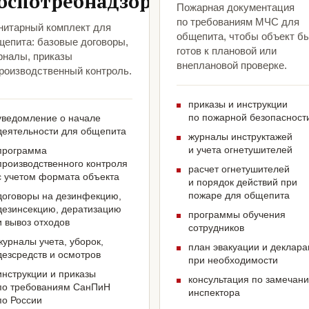
оспотребнадзора
Пожарная документация
по требованиям МЧС для
нитарный комплект для
общепита, чтобы объект б
щепита: базовые договоры,
готов к плановой или
рналы, приказы
внеплановой проверке.
производственный контроль.
приказы и инструкции
по пожарной безопасност
уведомление о начале
деятельности для общепита
журналы инструктажей
и учета огнетушителей
программа
производственного контроля
расчет огнетушителей
с учетом формата объекта
и порядок действий при
пожаре для общепита
договоры на дезинфекцию,
дезинсекцию, дератизацию
программы обучения
и вывоз отходов
сотрудников
журналы учета, уборок,
план эвакуации и деклар
дезсредств и осмотров
при необходимости
инструкции и приказы
консультация по замечан
по требованиям СанПиН
инспектора
по России