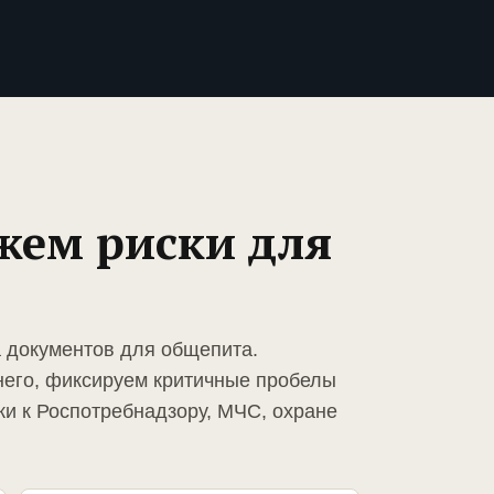
жем риски для
а документов для общепита.
него, фиксируем критичные пробелы
ки к Роспотребнадзору, МЧС, охране