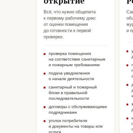
открытие
Р
Всё, что нужно общепита
Са
к первому рабочему дню:
об
от оценки помещения
жу
до готовности к первой
и 
проверке.
проверка помещения
на соответствие санитарным
и пожарным требованиям
подача уведомления
о начале деятельности
санитарный и пожарный
блоки в правильной
последовательности
договоры с обслуживающими
подрядчиками
уголок потребителя
и документы на товары или
услуги