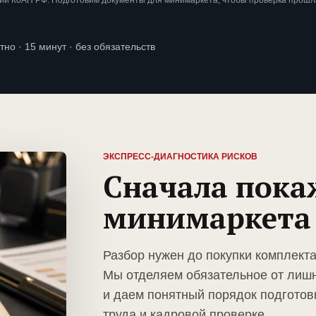
ии КоАП РФ. Подготовим документы для минимаркета, чтобы проверка прошл
тно · 15 минут · без обязательств
ЭКСПРЕСС-ДИАГНОСТИКА РИСКОВ
Сначала пока
минимаркета
Разбор нужен до покупки комплект
Мы отделяем обязательное от лиш
и даем понятный порядок подготов
труда и кадровой проверке.