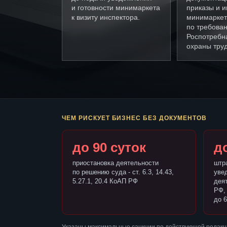
и готовности минимаркета
приказы и и
к визиту инспектора.
минимаркет
по требова
Роспотребн
охраны труд
ЧЕМ РИСКУЕТ БИЗНЕС БЕЗ ДОКУМЕНТОВ
до 90 суток
до
приостановка деятельности
штр
по решению суда - ст. 6.3, 14.43,
уве
5.27.1, 20.4 КоАП РФ
деят
РФ,
до 6