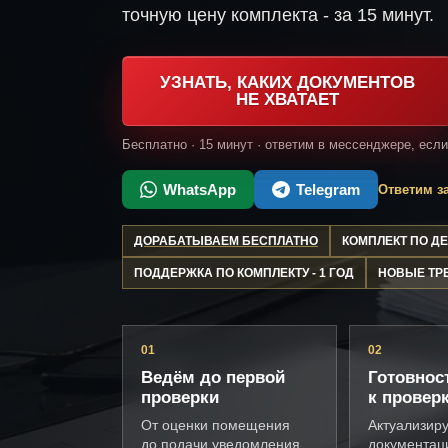
точную цену комплекта - за 15 минут.
УЗНАТЬ, КАКИХ ДОКУМЕНТОВ
НЕ ХВАТАЕТ
Бесплатно · 15 минут · ответим в мессенджере, есл
WhatsApp
Telegram
Ответим за
ДОРАБАТЫВАЕМ БЕСПЛАТНО
КОМПЛЕКТ ПО 
ПОДДЕРЖКА ПО КОМПЛЕКТУ - 1 ГОД
НОВЫЕ ТР
01
02
Ведём до первой
Готовнос
проверки
к провер
От оценки помещения
Актуализир
до подачи уведомления
документац