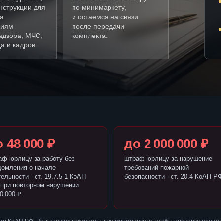
нструкции для
по минимаркету,
а
и остаемся на связи
ниям
после передачи
адзора, МЧС,
комплекта.
а и кадров.
 48 000 ₽
до 2 000 000 ₽
аф юрлицу за работу без
штраф юрлицу за нарушение
домления о начале
требований пожарной
ельности - ст. 19.7.5-1 КоАП
безопасности - ст. 20.4 КоАП Р
 при повторном нарушении
0 000 ₽