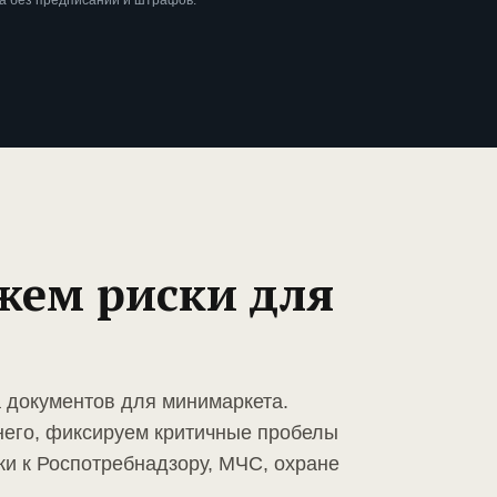
а без предписаний и штрафов.
жем риски для
а документов для минимаркета.
него, фиксируем критичные пробелы
ки к Роспотребнадзору, МЧС, охране