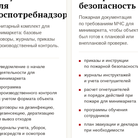
ля
безопасность
оспотребнадзора
Пожарная документация
по требованиям МЧС для
нитарный комплект для
минимаркета, чтобы объек
нимаркета: базовые
был готов к плановой или
говоры, журналы, приказы
внеплановой проверке.
производственный контроль.
приказы и инструкции
по пожарной безопасност
уведомление о начале
деятельности для
журналы инструктажей
минимаркета
и учета огнетушителей
программа
расчет огнетушителей
производственного контроля
и порядок действий при
с учетом формата объекта
пожаре для минимаркета
договоры на дезинфекцию,
программы обучения
дезинсекцию, дератизацию
сотрудников
и вывоз отходов
план эвакуации и деклар
журналы учета, уборок,
при необходимости
дезсредств и осмотров