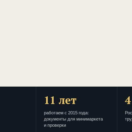
11 лет
4
работаем с 2015 года:
Рос
документы для минимаркета
тру
и проверки