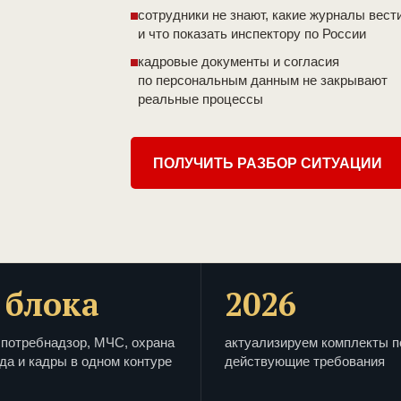
сотрудники не знают, какие журналы вест
и что показать инспектору по России
кадровые документы и согласия
по персональным данным не закрывают
реальные процессы
ПОЛУЧИТЬ РАЗБОР СИТУАЦИИ
 блока
2026
потребнадзор, МЧС, охрана
актуализируем комплекты п
да и кадры в одном контуре
действующие требования