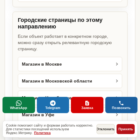
Городские страницы по этому
направлению
Если объект работает в конкретном городе,
можно сразу открыть релевантную городскую
страницу.
Магазин в Москве
Магазин в Московской области
Магазин в Челябинске
WhatsApp
Telegram
Заявка
Позвонить
Магазин в Уфе
Cookie помогают сайту и формам работать корректно.
Для статистики посещений используем
Отклонить
Принять
Магазин в Краснодаре
Яндекс.Метрику.
Политика