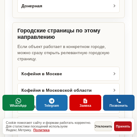
Донерная
Городские страницы по этому
направлению
Если объект работает в конкретном городе,
можно сразу открыть релевантную городскую
страницу.
Кофейня в Москве
Кофейня в Московской области
WhatsApp
Telegram
Заявка
Позвонить
Кофейня в Перми
Cookie помогают сайту и формам работать корректно.
Кофейня в Тюмени
Для статистики посещений используем
Отклонить
Принять
Яндекс.Метрику.
Политика