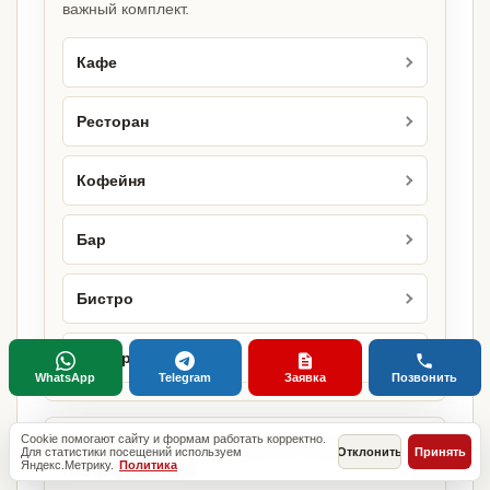
важный комплект.
Кафе
Ресторан
Кофейня
Бар
Бистро
Бургерная
WhatsApp
Telegram
Заявка
Позвонить
Cookie помогают сайту и формам работать корректно.
Городские страницы по этому
Для статистики посещений используем
Отклонить
Принять
Яндекс.Метрику.
Политика
направлению