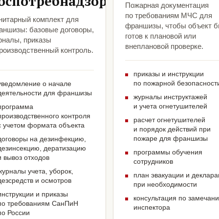
оспотребнадзора
Пожарная документация
по требованиям МЧС для
нитарный комплект для
франшизы, чтобы объект 
аншизы: базовые договоры,
готов к плановой или
рналы, приказы
внеплановой проверке.
производственный контроль.
приказы и инструкции
по пожарной безопасност
уведомление о начале
деятельности для франшизы
журналы инструктажей
и учета огнетушителей
программа
производственного контроля
расчет огнетушителей
с учетом формата объекта
и порядок действий при
пожаре для франшизы
договоры на дезинфекцию,
дезинсекцию, дератизацию
программы обучения
и вывоз отходов
сотрудников
журналы учета, уборок,
план эвакуации и деклар
дезсредств и осмотров
при необходимости
инструкции и приказы
консультация по замечан
по требованиям СанПиН
инспектора
по России