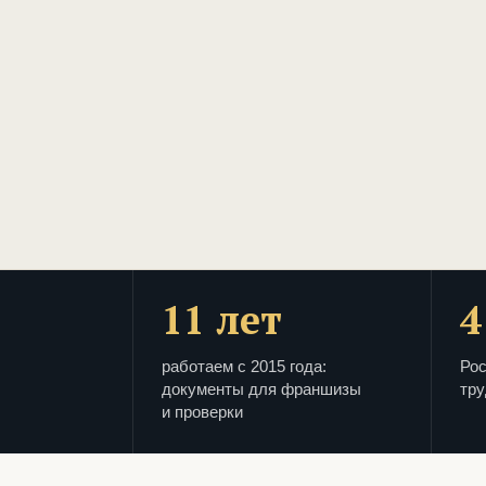
11 лет
4
работаем с 2015 года:
Рос
документы для франшизы
тру
и проверки