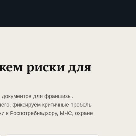
жем риски для
а документов для франшизы.
него, фиксируем критичные пробелы
ки к Роспотребнадзору, МЧС, охране