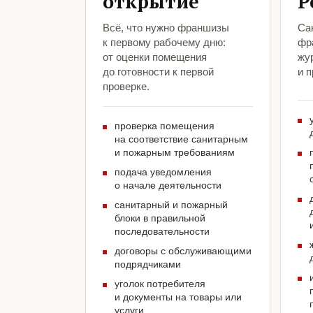
открытие
Р
Всё, что нужно франшизы
Са
к первому рабочему дню:
фр
от оценки помещения
жу
до готовности к первой
и 
проверке.
проверка помещения
на соответствие санитарным
и пожарным требованиям
подача уведомления
о начале деятельности
санитарный и пожарный
блоки в правильной
последовательности
договоры с обслуживающими
подрядчиками
уголок потребителя
и документы на товары или
услуги