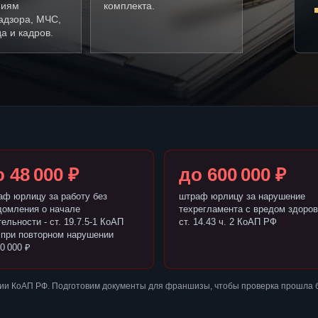
ниям
комплекта.
адзора, МЧС,
а и кадров.
 48 000 ₽
до 600 000 ₽
аф юрлицу за работу без
штраф юрлицу за нарушение
домления о начале
техрегламента с вредом здоров
ельности - ст. 19.7.5-1 КоАП
ст. 14.43 ч. 2 КоАП РФ
 при повторном нарушении
0 000 ₽
ии КоАП РФ. Подготовим документы для франшизы, чтобы проверка прошла 