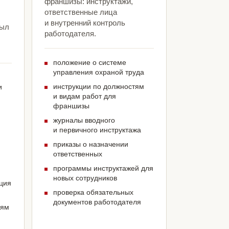
франшизы: инструктажи,
ответственные лица
и внутренний контроль
был
работодателя.
положение о системе
управления охраной труда
инструкции по должностям
и
и видам работ для
франшизы
журналы вводного
и первичного инструктажа
приказы о назначении
ответственных
программы инструктажей для
новых сотрудников
ация
проверка обязательных
документов работодателя
иям