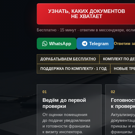
УЗНАТЬ, КАКИХ ДОКУМЕНТОВ
НЕ ХВАТАЕТ
Бесплатно · 15 минут · ответим в мессенджере, есл
WhatsApp
Telegram
Ответим за
ДОРАБАТЫВАЕМ БЕСПЛАТНО
КОМПЛЕКТ ПО 
ПОДДЕРЖКА ПО КОМПЛЕКТУ - 1 ГОД
НОВЫЕ ТР
01
02
Ведём до первой
Готовнос
проверки
к провер
От оценки помещения
Актуализир
до подачи уведомления
документац
и готовности франшизы
приказы и и
к визиту инспектора.
франшизы