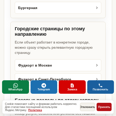
Бургерная
Городские страницы по этому
направлению
Если объект работает в конкретном городе,
можно сразу открыть релевантную городскую
страницу.
Фудкорт в Москве
Фудкорт в Санкт-Петербурге
WhatsApp
Telegram
Заявка
Позвонить
Базовые разделы по этому запросу
Cookie помогают сайту и формам работать корректно.
Для статистики посещений используем
Отклонить
Принять
Родительские страницы дают более широкий
Яндекс.Метрику.
Политика
обзор услуги, объекта или региона без лишних