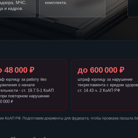
адзора, МЧС,
комплекта.
а и кадров.
 48 000 ₽
до 600 000 ₽
аф юрлицу за работу без
штраф юрлицу за нарушение
домления о начале
техрегламента с вредом здоров
ельности - ст. 19.7.5-1 КоАП
ст. 14.43 ч. 2 КоАП РФ
 при повторном нарушении
0 000 ₽
ии КоАП РФ. Подготовим документы для фудкорта, чтобы проверка прошла б