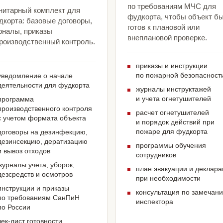
по требованиям МЧС для
нитарный комплект для
фудкорта, чтобы объект б
дкорта: базовые договоры,
готов к плановой или
рналы, приказы
внеплановой проверке.
производственный контроль.
приказы и инструкции
по пожарной безопасност
уведомление о начале
деятельности для фудкорта
журналы инструктажей
и учета огнетушителей
программа
производственного контроля
расчет огнетушителей
с учетом формата объекта
и порядок действий при
пожаре для фудкорта
договоры на дезинфекцию,
дезинсекцию, дератизацию
программы обучения
и вывоз отходов
сотрудников
журналы учета, уборок,
план эвакуации и деклар
дезсредств и осмотров
при необходимости
инструкции и приказы
консультация по замечан
по требованиям СанПиН
инспектора
по России
чек-лист готовности