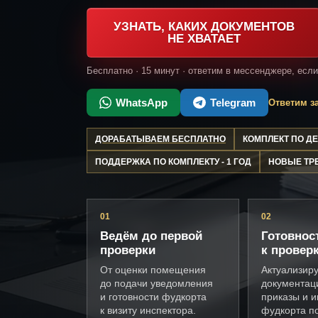
УЗНАТЬ, КАКИХ ДОКУМЕНТОВ
НЕ ХВАТАЕТ
Бесплатно · 15 минут · ответим в мессенджере, есл
WhatsApp
Telegram
Ответим за
ДОРАБАТЫВАЕМ БЕСПЛАТНО
КОМПЛЕКТ ПО 
ПОДДЕРЖКА ПО КОМПЛЕКТУ - 1 ГОД
НОВЫЕ ТР
01
02
Ведём до первой
Готовнос
проверки
к провер
От оценки помещения
Актуализир
до подачи уведомления
документац
и готовности фудкорта
приказы и и
к визиту инспектора.
фудкорта п