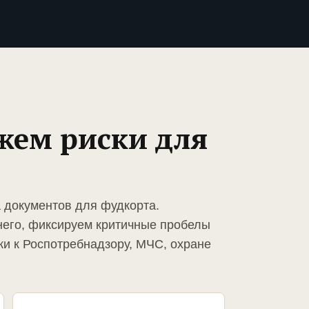
жем риски для
а документов для фудкорта.
него, фиксируем критичные пробелы
ки к Роспотребнадзору, МЧС, охране