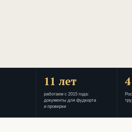
11 лет
4
работаем с 2015 года:
Рос
документы для фудкорта
тру
и проверки