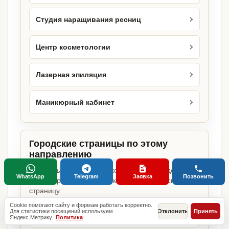
Студия наращивания ресниц
Центр косметологии
Лазерная эпиляция
Маникюрный кабинет
Городские страницы по этому
направлению
Если объект работает в конкретном городе,
WhatsApp
Telegram
Заявка
Позвонить
можно сразу открыть релевантную городскую
страницу.
Cookie помогают сайту и формам работать корректно.
Для статистики посещений используем
Отклонить
Принять
Бьюти-студия в Москве
Яндекс.Метрику.
Политика