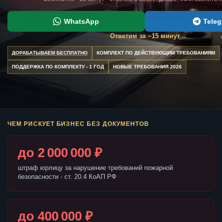
WhatsApp
Tele
Ответим за ~15 минут
ДОРАБАТЫВАЕМ БЕСПЛАТНО
КОМПЛЕКТ ПО ДЕЙСТВУЮЩИМ ТРЕБОВАНИЯМ
ПОДДЕРЖКА ПО КОМПЛЕКТУ - 1 ГОД
НОВЫЕ ТРЕБОВАНИЯ 2026
ЧЕМ РИСКУЕТ БИЗНЕС БЕЗ ДОКУМЕНТОВ
до 2 000 000 ₽
штраф юрлицу за нарушение требований пожарной
безопасности - ст. 20.4 КоАП РФ
до 400 000 ₽