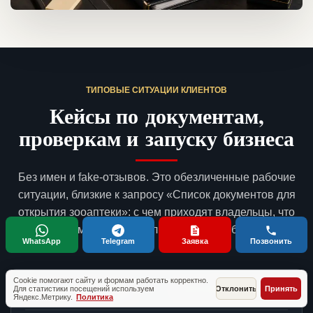
ТИПОВЫЕ СИТУАЦИИ КЛИЕНТОВ
Кейсы по документам,
проверкам и запуску бизнеса
Без имен и fake-отзывов. Это обезличенные рабочие
ситуации, близкие к запросу «Список документов для
открытия зооаптеки»: с чем приходят владельцы, что
готовим и какой результат получает бизнес.
WhatsApp
Telegram
Заявка
Позвонить
Cookie помогают сайту и формам работать корректно.
Вет- и зообизнес
Новосибирская область
Для статистики посещений используем
Отклонить
Принять
Яндекс.Метрику.
Политика