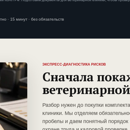
ии КоАП РФ. Подготовим документы для ветеринарной клиники, чтобы прове
тно · 15 минут · без обязательств
ЭКСПРЕСС-ДИАГНОСТИКА РИСКОВ
Сначала пока
ветеринарной
Разбор нужен до покупки комплект
клиники. Мы отделяем обязательно
пробелы и даем понятный порядок 
охране труда и кадровой проверке.