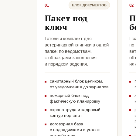
01
02
БЛОК ДОКУМЕНТОВ
Пакет под
П
ключ
б
Готовый комплект для
По
ветеринарной клиники в одной
по
папке: по ведомствам,
ве
с образцами заполнения
объ
и порядком ведения.
ил
санитарный блок целиком,
от уведомления до журналов
пожарный блок под
фактическую планировку
охрана труда и кадровый
контур под штат
договорная база
с подрядчиками и уголок
потребителя