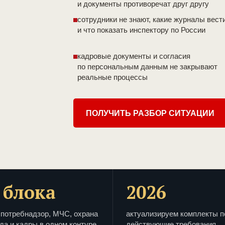
и документы противоречат друг другу
сотрудники не знают, какие журналы вест
и что показать инспектору по России
кадровые документы и согласия
по персональным данным не закрывают
реальные процессы
ПОЛУЧИТЬ РАЗБОР СИТУАЦИИ
 блока
2026
потребнадзор, МЧС, охрана
актуализируем комплекты п
да и кадры в одном контуре
действующие требования