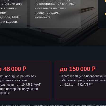
нструкции для
по ветеринарной клинике,
ой клиники
и остаемся на связи
ниям
после передачи
адзора, МЧС,
комплекта.
а и кадров.
 48 000 ₽
до 150 000 ₽
аф юрлицу за работу без
штраф юрлицу за необеспечени
домления о начале
работников средствами защиты 
ельности - ст. 19.7.5-1 КоАП
ст. 5.27.1 ч. 4 КоАП РФ
 при повторном нарушении
0 000 ₽