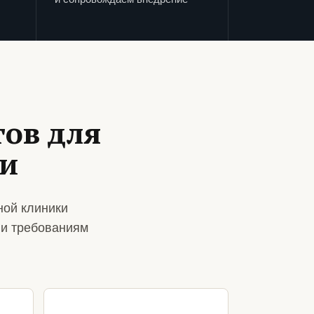
ов для
ки
ной клиники
 и требованиям