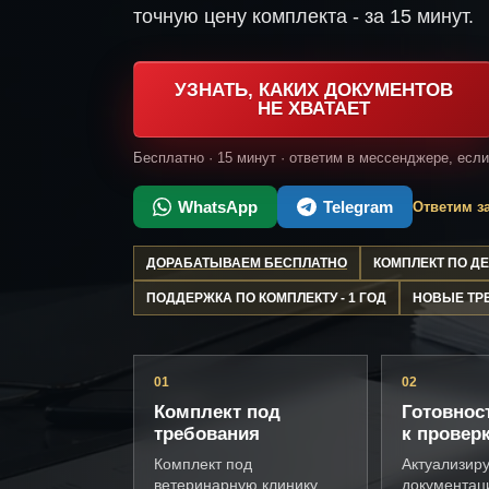
точную цену комплекта - за 15 минут.
УЗНАТЬ, КАКИХ ДОКУМЕНТОВ
НЕ ХВАТАЕТ
Бесплатно · 15 минут · ответим в мессенджере, есл
WhatsApp
Telegram
Ответим за
ДОРАБАТЫВАЕМ БЕСПЛАТНО
КОМПЛЕКТ ПО 
ПОДДЕРЖКА ПО КОМПЛЕКТУ - 1 ГОД
НОВЫЕ ТР
01
02
Комплект под
Готовнос
требования
к провер
Комплект под
Актуализир
ветеринарную клинику,
документац