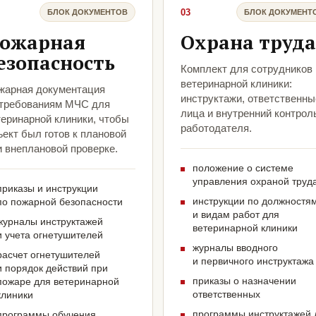
03
БЛОК ДОКУМЕНТОВ
БЛОК ДОКУМЕНТ
ожарная
Охрана труда
езопасность
Комплект для сотрудников
ветеринарной клиники:
жарная документация
инструктажи, ответственны
 требованиям МЧС для
лица и внутренний контрол
теринарной клиники, чтобы
работодателя.
ект был готов к плановой
и внеплановой проверке.
положение о системе
управления охраной труд
приказы и инструкции
инструкции по должностя
по пожарной безопасности
и видам работ для
журналы инструктажей
ветеринарной клиники
и учета огнетушителей
журналы вводного
расчет огнетушителей
и первичного инструктажа
и порядок действий при
приказы о назначении
пожаре для ветеринарной
ответственных
клиники
программы инструктажей 
программы обучения