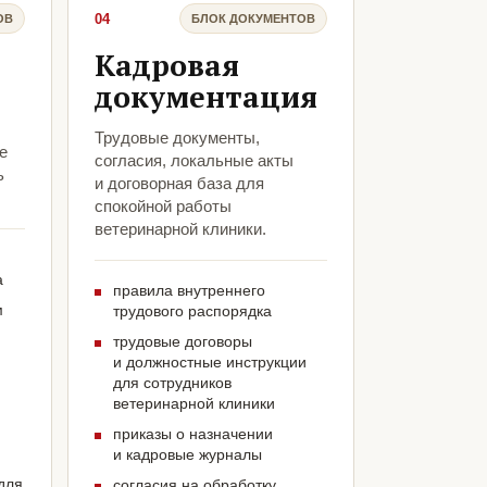
04
ОВ
БЛОК ДОКУМЕНТОВ
Кадровая
документация
Трудовые документы,
е
согласия, локальные акты
ь
и договорная база для
спокойной работы
ветеринарной клиники.
а
правила внутреннего
м
трудового распорядка
трудовые договоры
и должностные инструкции
для сотрудников
ветеринарной клиники
приказы о назначении
и кадровые журналы
для
согласия на обработку