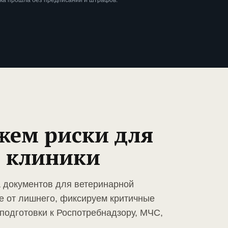
рка прошла без предписаний и штрафов.
жем риски для
 клиники
а документов для ветеринарной
е от лишнего, фиксируем критичные
подготовки к Роспотребнадзору, МЧС,