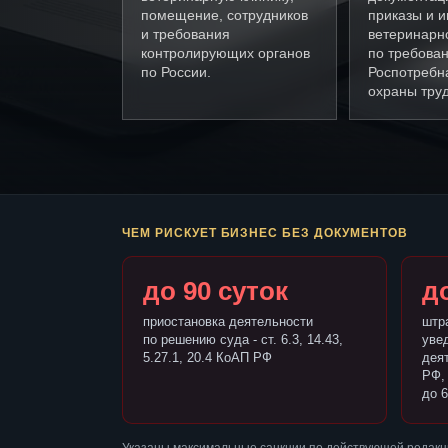
помещение, сотрудников
приказы и и
и требования
ветеринарн
контролирующих органов
по требова
по России.
Роспотребн
охраны труд
ЧЕМ РИСКУЕТ БИЗНЕС БЕЗ ДОКУМЕНТОВ
до 90 суток
до
приостановка деятельности
штр
по решению суда - ст. 6.3, 14.43,
уве
5.27.1, 20.4 КоАП РФ
деят
РФ,
до 6