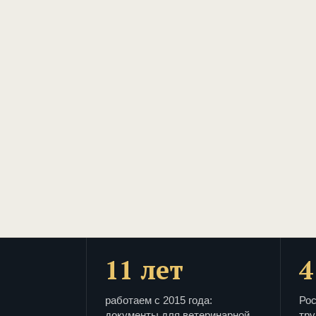
11 лет
4
работаем с 2015 года:
Рос
документы для ветеринарной
тру