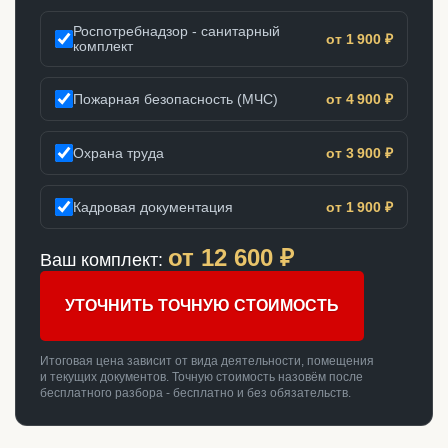
Роспотребнадзор - санитарный
от 1 900 ₽
комплект
Пожарная безопасность (МЧС)
от 4 900 ₽
Охрана труда
от 3 900 ₽
Кадровая документация
от 1 900 ₽
от
12 600
₽
Ваш комплект:
УТОЧНИТЬ ТОЧНУЮ СТОИМОСТЬ
Итоговая цена зависит от вида деятельности, помещения
и текущих документов. Точную стоимость назовём после
бесплатного разбора - бесплатно и без обязательств.