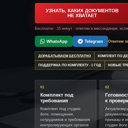
УЗНАТЬ, КАКИХ ДОКУМЕНТОВ
НЕ ХВАТАЕТ
Бесплатно · 15 минут · ответим в мессенджере, есл
WhatsApp
Telegram
Ответим за
ДОРАБАТЫВАЕМ БЕСПЛАТНО
КОМПЛЕКТ ПО 
ПОДДЕРЖКА ПО КОМПЛЕКТУ - 1 ГОД
НОВЫЕ ТР
01
02
Комплект под
Готовнос
требования
к провер
Комплект под студию
Актуализир
йоги, помещение,
документац
сотрудников и требования
приказы и и
контролирующих органов
студии йоги