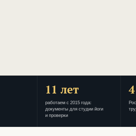
11 лет
4
работаем с 2015 года:
Рос
документы для студии йоги
тру
и проверки