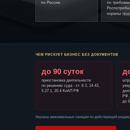
по России.
по требова
Роспотребн
охраны труд
ЧЕМ РИСКУЕТ БИЗНЕС БЕЗ ДОКУМЕНТОВ
до 90 суток
до
приостановка деятельности
штр
по решению суда - ст. 6.3, 14.43,
уве
5.27.1, 20.4 КоАП РФ
деят
РФ,
до 6
Указаны максимальные санкции по действующей редакци