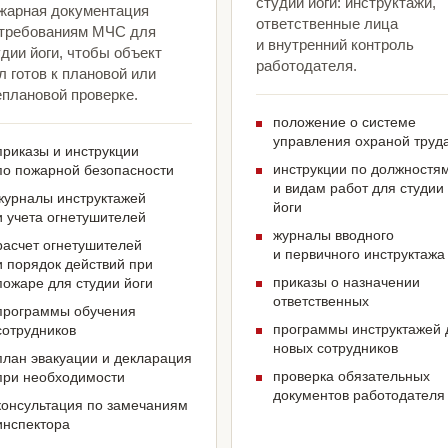
студии йоги: инструктажи,
жарная документация
ответственные лица
 требованиям МЧС для
и внутренний контроль
дии йоги, чтобы объект
работодателя.
 готов к плановой или
еплановой проверке.
положение о системе
управления охраной труд
приказы и инструкции
инструкции по должностя
по пожарной безопасности
и видам работ для студии
журналы инструктажей
йоги
и учета огнетушителей
журналы вводного
расчет огнетушителей
и первичного инструктажа
и порядок действий при
приказы о назначении
пожаре для студии йоги
ответственных
программы обучения
программы инструктажей 
сотрудников
новых сотрудников
план эвакуации и декларация
проверка обязательных
при необходимости
документов работодателя
консультация по замечаниям
инспектора