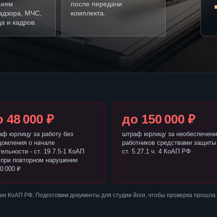
ниям
после передачи
адзора, МЧС,
комплекта.
а и кадров.
 48 000 ₽
до 150 000 ₽
аф юрлицу за работу без
штраф юрлицу за необеспечени
домления о начале
работников средствами защиты 
ельности - ст. 19.7.5-1 КоАП
ст. 5.27.1 ч. 4 КоАП РФ
 при повторном нарушении
0 000 ₽
и КоАП РФ. Подготовим документы для студии йоги, чтобы проверка прошла