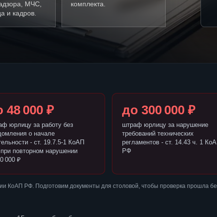
адзора, МЧС,
комплекта.
а и кадров.
 48 000 ₽
до 300 000 ₽
аф юрлицу за работу без
штраф юрлицу за нарушение
домления о начале
требований технических
ельности - ст. 19.7.5-1 КоАП
регламентов - ст. 14.43 ч. 1 Ко
 при повторном нарушении
РФ
0 000 ₽
ии КоАП РФ. Подготовим документы для столовой, чтобы проверка прошла б