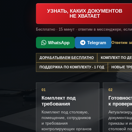
УЗНАТЬ, КАКИХ ДОКУМЕНТОВ
НЕ ХВАТАЕТ
Бесплатно · 15 минут · ответим в мессенджере, есл
WhatsApp
Telegram
Ответим за
ДОРАБАТЫВАЕМ БЕСПЛАТНО
КОМПЛЕКТ ПО 
ПОДДЕРЖКА ПО КОМПЛЕКТУ - 1 ГОД
НОВЫЕ ТР
01
02
Комплект под
Готовнос
требования
к провер
Комплект под столовую,
Актуализир
помещение, сотрудников
документац
и требования
приказы и и
контролирующих органов
столовой п