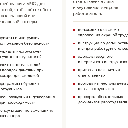
ответственные лица
 требованиям МЧС для
и внутренний контроль
оловой, чтобы объект был
работодателя.
ов к плановой или
еплановой проверке.
положение о системе
управления охраной труд
приказы и инструкции
инструкции по должностя
по пожарной безопасности
и видам работ для столов
журналы инструктажей
журналы вводного
и учета огнетушителей
и первичного инструктажа
расчет огнетушителей
приказы о назначении
и порядок действий при
ответственных
пожаре для столовой
программы инструктажей 
программы обучения
новых сотрудников
сотрудников
проверка обязательных
план эвакуации и декларация
документов работодателя
при необходимости
консультация по замечаниям
инспектора