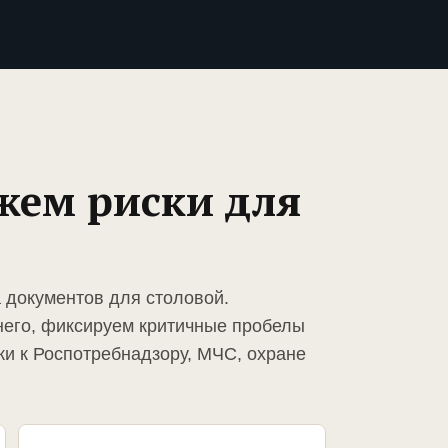
жем риски для
а документов для столовой.
него, фиксируем критичные пробелы
ки к Роспотребнадзору, МЧС, охране