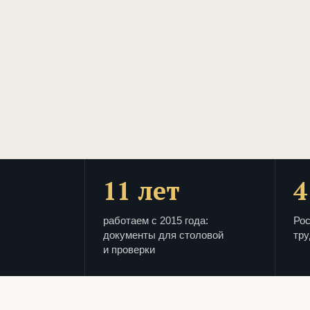
11 лет
4
работаем с 2015 года:
Рос
документы для столовой
тру
и проверки