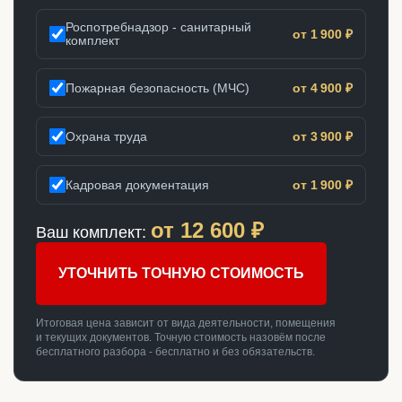
Роспотребнадзор - санитарный
от 1 900 ₽
комплект
Пожарная безопасность (МЧС)
от 4 900 ₽
Охрана труда
от 3 900 ₽
Кадровая документация
от 1 900 ₽
от
12 600
₽
Ваш комплект:
УТОЧНИТЬ ТОЧНУЮ СТОИМОСТЬ
Итоговая цена зависит от вида деятельности, помещения
и текущих документов. Точную стоимость назовём после
бесплатного разбора - бесплатно и без обязательств.