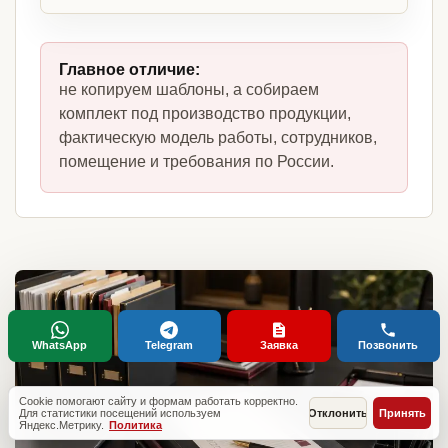
Главное отличие:
не копируем шаблоны, а собираем
комплект под производство продукции,
фактическую модель работы, сотрудников,
помещение и требования по России.
WhatsApp
Telegram
Заявка
Позвонить
Cookie помогают сайту и формам работать корректно.
Для статистики посещений используем
Отклонить
Принять
Яндекс.Метрику.
Политика