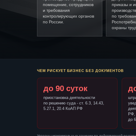
помещение, сотрудников
приказы и и
и требования
производст
контролирующих органов
по требова
по России.
Роспотребн
охраны труд
ЧЕМ РИСКУЕТ БИЗНЕС БЕЗ ДОКУМЕНТОВ
до 90 суток
до
приостановка деятельности
штр
по решению суда - ст. 6.3, 14.43,
уве
5.27.1, 20.4 КоАП РФ
деят
РФ,
до 6