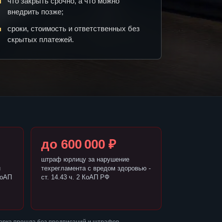
что закрыть срочно, а что можно
внедрить позже;
сроки, стоимость и ответственных без
скрытых платежей.
до 600 000 ₽
штраф юрлицу за нарушение
и
техрегламента с вредом здоровью -
КоАП
ст. 14.43 ч. 2 КоАП РФ