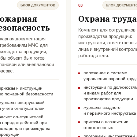
03
БЛОК ДОКУМЕНТОВ
БЛОК ДОКУМЕНТ
ожарная
Охрана труда
езопасность
Комплект для сотрудников
производства продукции:
жарная документация
инструктажи, ответственны
 требованиям МЧС для
лица и внутренний контрол
оизводства продукции,
работодателя.
обы объект был готов
плановой или внеплановой
верке.
положение о системе
управления охраной труд
инструкции по должностя
приказы и инструкции
и видам работ для
по пожарной безопасности
производства продукции
журналы инструктажей
журналы вводного
и учета огнетушителей
и первичного инструктажа
расчет огнетушителей
приказы о назначении
и порядок действий при
ответственных
пожаре для производства
продукции
программы инструктажей 