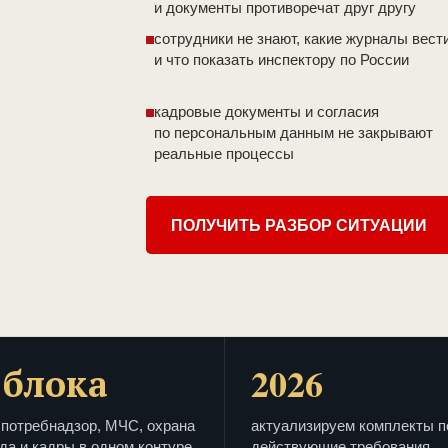
и документы противоречат друг другу
сотрудники не знают, какие журналы вест
и что показать инспектору по России
кадровые документы и согласия
по персональным данным не закрывают
реальные процессы
ПОЛУЧИТЬ РАЗБОР СИТУАЦИИ
 блока
2026
потребнадзор, МЧС, охрана
актуализируем комплекты п
да и кадры в одном контуре
действующие требования