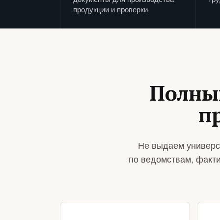
продукции и проверки
Полны
п
Не выдаем универс
по ведомствам, факт