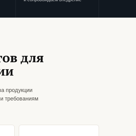
ов для
ии
ва продукции
 и требованиям