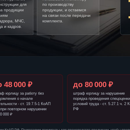
нструкции для
по производству
ва продукции
продукции, и остаемся
ниям
на связи после передачи
адзора, МЧС,
комплекта.
а и кадров.
 48 000 ₽
до 80 000 ₽
аф юрлицу за работу без
штраф юрлицу за нарушение
домления о начале
порядка проведения спецоценк
ельности - ст. 19.7.5-1 КоАП
условий труда - ст. 5.27.1 ч. 2 
 при повторном нарушении
РФ
0 000 ₽