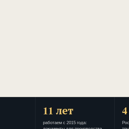
11 лет
4
работаем с 2015 года:
Рос
документы для производства
тру