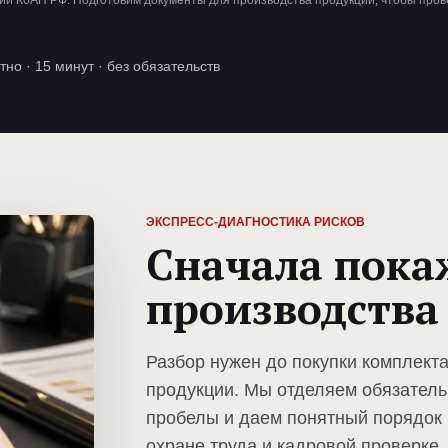
ии КоАП РФ. Подготовим документы для производства продукции, чтобы пров
тно · 15 минут · без обязательств
ЭКСПРЕСС-ДИАГНОСТИКА РИСКОВ
Сначала пока
производства
Разбор нужен до покупки комплект
продукции. Мы отделяем обязатель
пробелы и даем понятный порядок 
охране труда и кадровой проверке.