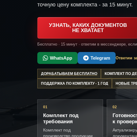
точную цену комплекта - за 15 минут.
УЗНАТЬ, КАКИХ ДОКУМЕНТОВ
НЕ ХВАТАЕТ
Бесплатно · 15 минут · ответим в мессенджере, есл
WhatsApp
Telegram
Ответим за
ДОРАБАТЫВАЕМ БЕСПЛАТНО
КОМПЛЕКТ ПО 
ПОДДЕРЖКА ПО КОМПЛЕКТУ - 1 ГОД
НОВЫЕ ТР
01
02
Комплект под
Готовнос
требования
к провер
Комплект под
Актуализир
производство продукции,
документац