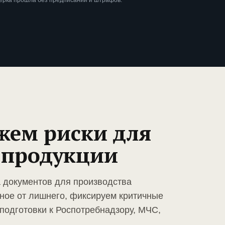
ерка прошла без предписаний и штрафов.
жем риски для
 продукции
а документов для производства
ное от лишнего, фиксируем критичные
подготовки к Роспотребнадзору, МЧС,