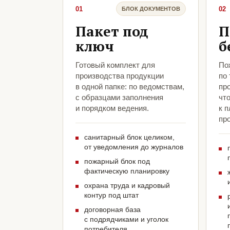
01
02
БЛОК ДОКУМЕНТОВ
Пакет под
П
ключ
б
Готовый комплект для
По
производства продукции
по
в одной папке: по ведомствам,
пр
с образцами заполнения
чт
и порядком ведения.
к 
про
санитарный блок целиком,
от уведомления до журналов
пожарный блок под
фактическую планировку
охрана труда и кадровый
контур под штат
договорная база
с подрядчиками и уголок
потребителя