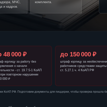
адзора, МЧС,
комплекта.
а и кадров.
 48 000 ₽
до 150 000 ₽
аф юрлицу за работу без
штраф юрлицу за необеспечени
домления о начале
работников средствами защиты 
ельности - ст. 19.7.5-1 КоАП
ст. 5.27.1 ч. 4 КоАП РФ
 при повторном нарушении
0 000 ₽
ии КоАП РФ. Подготовим документы для пиццерии, чтобы проверка прошла б