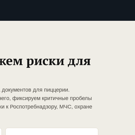
жем риски для
а документов для пиццерии.
него, фиксируем критичные пробелы
ки к Роспотребнадзору, МЧС, охране