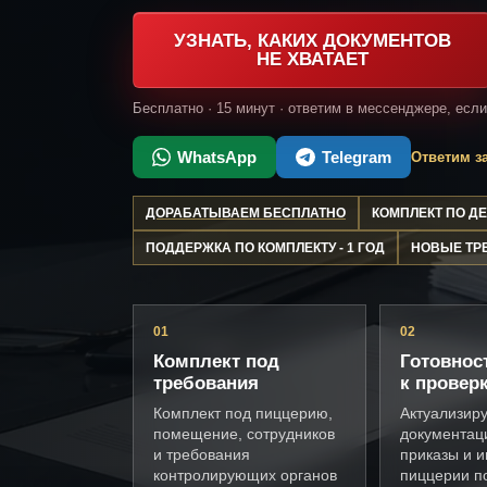
УЗНАТЬ, КАКИХ ДОКУМЕНТОВ
НЕ ХВАТАЕТ
Бесплатно · 15 минут · ответим в мессенджере, есл
WhatsApp
Telegram
Ответим за
ДОРАБАТЫВАЕМ БЕСПЛАТНО
КОМПЛЕКТ ПО 
ПОДДЕРЖКА ПО КОМПЛЕКТУ - 1 ГОД
НОВЫЕ ТР
01
02
Комплект под
Готовнос
требования
к провер
Комплект под пиццерию,
Актуализир
помещение, сотрудников
документац
и требования
приказы и и
контролирующих органов
пиццерии п