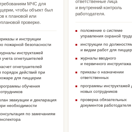
ответственные лица
 требованиям МЧС для
и внутренний контроль
ццерии, чтобы объект был
работодателя.
ов к плановой или
еплановой проверке.
положение о системе
управления охраной труд
приказы и инструкции
инструкции по должностя
по пожарной безопасности
и видам работ для пицце
журналы инструктажей
журналы вводного
и учета огнетушителей
и первичного инструктажа
расчет огнетушителей
приказы о назначении
и порядок действий при
ответственных
пожаре для пиццерии
программы инструктажей 
программы обучения
новых сотрудников
сотрудников
проверка обязательных
план эвакуации и декларация
документов работодателя
при необходимости
консультация по замечаниям
инспектора