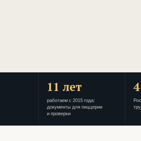
11 лет
4
работаем с 2015 года:
Рос
документы для пиццерии
тру
и проверки