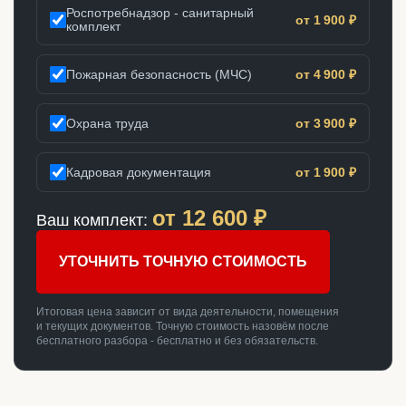
Роспотребнадзор - санитарный
от 1 900 ₽
комплект
Пожарная безопасность (МЧС)
от 4 900 ₽
Охрана труда
от 3 900 ₽
Кадровая документация
от 1 900 ₽
от
12 600
₽
Ваш комплект:
УТОЧНИТЬ ТОЧНУЮ СТОИМОСТЬ
Итоговая цена зависит от вида деятельности, помещения
и текущих документов. Точную стоимость назовём после
бесплатного разбора - бесплатно и без обязательств.