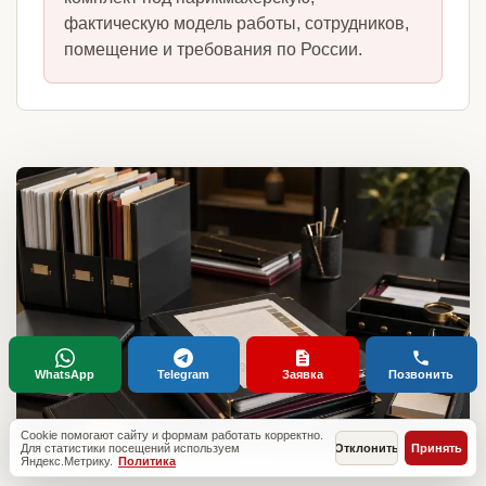
фактическую модель работы, сотрудников,
помещение и требования по России.
WhatsApp
Telegram
Заявка
Позвонить
Cookie помогают сайту и формам работать корректно.
Для статистики посещений используем
Отклонить
Принять
Яндекс.Метрику.
Политика