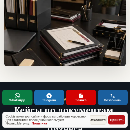
ТИПОВЫЕ СИТУАЦИИ КЛИЕНТОВ
WhatsApp
Telegram
Заявка
Позвонить
Кейсы по документам,
проверкам и запуску
Cookie помогают сайту и формам работать корректно.
Для статистики посещений используем
Отклонить
Принять
Яндекс.Метрику.
Политика
бизнеса