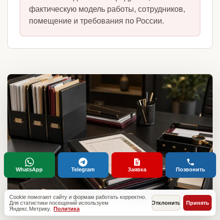
фактическую модель работы, сотрудников,
помещение и требования по России.
WhatsApp
Telegram
Заявка
Позвонить
Cookie помогают сайту и формам работать корректно.
Для статистики посещений используем
Отклонить
Принять
Яндекс.Метрику.
Политика