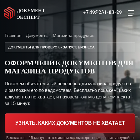
ДОКУМЕНТ
+7 495 231-03-29
ЭКСПЕРТ
Главная
Документы
Магазина продуктов
ДОКУМЕНТЫ ДЛЯ ПРОВЕРОК • ЗАПУСК БИЗНЕСА
ОФОРМЛЕНИЕ ДОКУМЕНТОВ ДЛЯ
МАГАЗИНА ПРОДУКТОВ
Покажем обязательный перечень для магазина продуктов
и разложим его по ведомствам. Бесплатно покажем, каких
документов не хватает, и назовём точную цену комплекта -
за 15 минут.
УЗНАТЬ, КАКИХ ДОКУМЕНТОВ НЕ ХВАТАЕТ
Бесплатно · 15 минут · ответим в мессенджере, если звонить неудобно