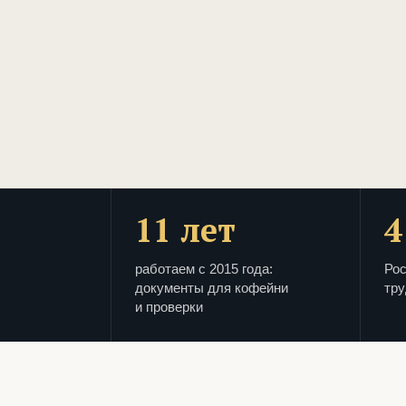
11 лет
4
работаем с 2015 года:
Рос
документы для кофейни
тру
и проверки