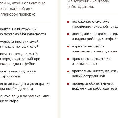
и внутренний контроль
фейни, чтобы объект был
работодателя.
ов к плановой или
еплановой проверке.
положение о системе
управления охраной труд
приказы и инструкции
инструкции по должностя
по пожарной безопасности
и видам работ для кофей
журналы инструктажей
журналы вводного
и учета огнетушителей
и первичного инструктажа
расчет огнетушителей
приказы о назначении
и порядок действий при
ответственных
пожаре для кофейни
программы инструктажей 
программы обучения
новых сотрудников
сотрудников
проверка обязательных
план эвакуации и декларация
документов работодателя
при необходимости
консультация по замечаниям
инспектора