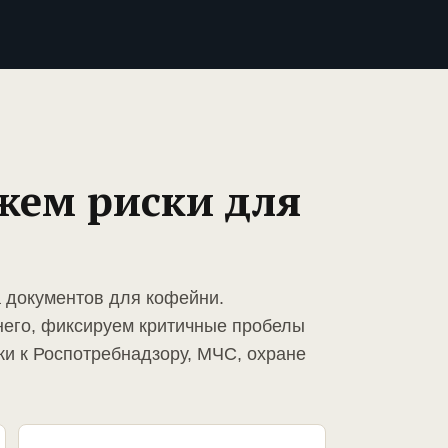
жем риски для
а документов для кофейни.
него, фиксируем критичные пробелы
ки к Роспотребнадзору, МЧС, охране