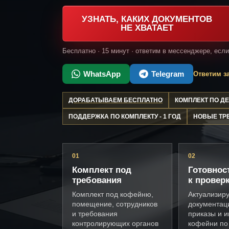
УЗНАТЬ, КАКИХ ДОКУМЕНТОВ
НЕ ХВАТАЕТ
Бесплатно · 15 минут · ответим в мессенджере, есл
WhatsApp
Telegram
Ответим за
ДОРАБАТЫВАЕМ БЕСПЛАТНО
КОМПЛЕКТ ПО 
ПОДДЕРЖКА ПО КОМПЛЕКТУ - 1 ГОД
НОВЫЕ ТР
01
02
Комплект под
Готовнос
требования
к провер
Комплект под кофейню,
Актуализир
помещение, сотрудников
документац
и требования
приказы и и
контролирующих органов
кофейни по