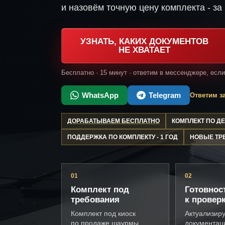
и назовём точную цену комплекта - за 
УЗНАТЬ, КАКИХ ДОКУМЕНТОВ
НЕ ХВАТАЕТ
Бесплатно · 15 минут · ответим в мессенджере, есл
WhatsApp
Telegram
Ответим за
ДОРАБАТЫВАЕМ БЕСПЛАТНО
КОМПЛЕКТ ПО 
ПОДДЕРЖКА ПО КОМПЛЕКТУ - 1 ГОД
НОВЫЕ ТР
01
02
Комплект под
Готовнос
требования
к провер
Комплект под киоск
Актуализир
по продаже шаурмы,
документац