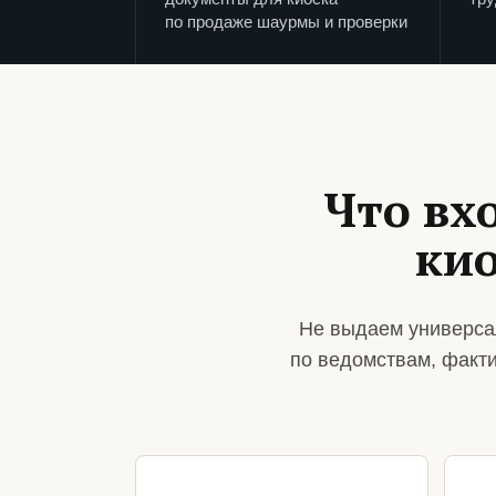
по продаже шаурмы и проверки
Что вх
ки
Не выдаем универса
по ведомствам, факт