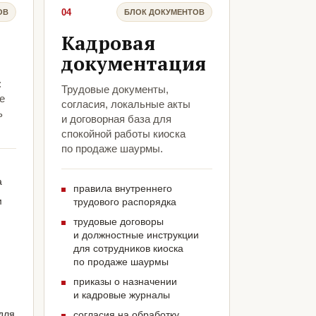
04
ОВ
БЛОК ДОКУМЕНТОВ
Кадровая
документация
:
Трудовые документы,
е
согласия, локальные акты
ь
и договорная база для
спокойной работы киоска
по продаже шаурмы.
а
правила внутреннего
м
трудового распорядка
трудовые договоры
и должностные инструкции
для сотрудников киоска
по продаже шаурмы
приказы о назначении
и кадровые журналы
для
согласия на обработку