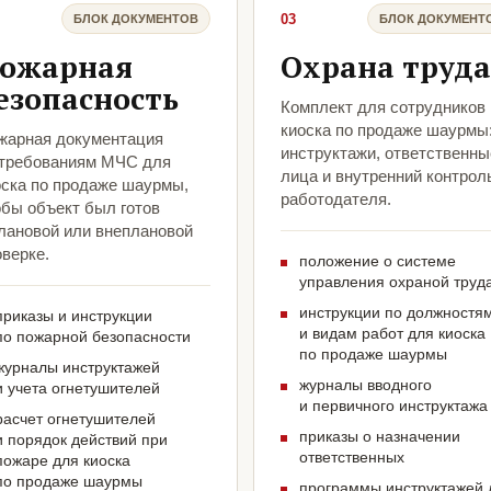
03
БЛОК ДОКУМЕНТОВ
БЛОК ДОКУМЕНТ
ожарная
Охрана труда
езопасность
Комплект для сотрудников
киоска по продаже шаурмы
жарная документация
инструктажи, ответственны
 требованиям МЧС для
лица и внутренний контрол
оска по продаже шаурмы,
работодателя.
обы объект был готов
плановой или внеплановой
верке.
положение о системе
управления охраной труд
инструкции по должностя
приказы и инструкции
и видам работ для киоска
по пожарной безопасности
по продаже шаурмы
журналы инструктажей
журналы вводного
и учета огнетушителей
и первичного инструктажа
расчет огнетушителей
приказы о назначении
и порядок действий при
ответственных
пожаре для киоска
по продаже шаурмы
программы инструктажей 