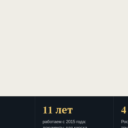
11 лет
4
работаем с 2015 года:
Рос
документы для киоска
тру