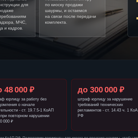
нструкции для
по киоску продажи
родаже
шаурмы, и остаемся
требованиям
на связи после передачи
адзора, МЧС,
комплекта.
а и кадров.
 48 000 ₽
до 300 000 ₽
аф юрлицу за работу без
штраф юрлицу за нарушение
домления о начале
требований технических
ельности - ст. 19.7.5-1 КоАП
регламентов - ст. 14.43 ч. 1 Ко
 при повторном нарушении
РФ
0 000 ₽