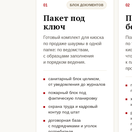
01
02
БЛОК ДОКУМЕНТОВ
Пакет под
П
ключ
б
Готовый комплект для киоска
По
по продаже шаурмы в одной
по
папке: по ведомствам,
ки
с образцами заполнения
чт
и порядком ведения.
к 
про
санитарный блок целиком,
от уведомления до журналов
пожарный блок под
фактическую планировку
охрана труда и кадровый
контур под штат
договорная база
с подрядчиками и уголок
потребителя