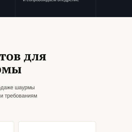
тов для
рмы
родаже шаурмы
 и требованиям