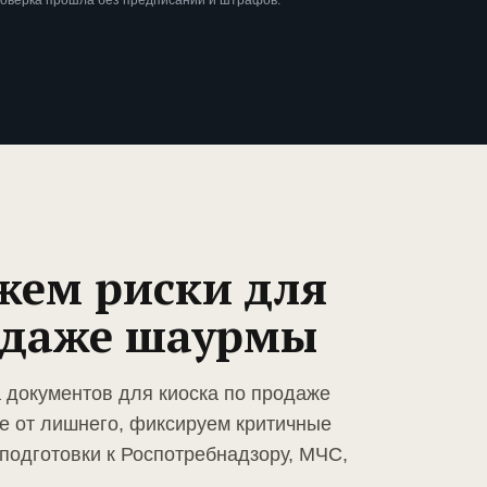
роверка прошла без предписаний и штрафов.
жем риски для
одаже шаурмы
а документов для киоска по продаже
е от лишнего, фиксируем критичные
подготовки к Роспотребнадзору, МЧС,