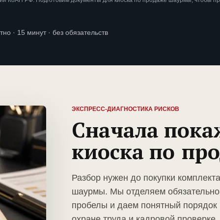
ии КоАП РФ. Подготовим документы для киоска по продаже шаурмы, чтобы п
тно · 15 минут · без обязательств
ЭКСПРЕСС-ДИАГНОСТИКА РИСКОВ
Сначала пока
киоска по пр
Разбор нужен до покупки комплект
шаурмы. Мы отделяем обязательно
пробелы и даем понятный порядок 
охране труда и кадровой проверке.