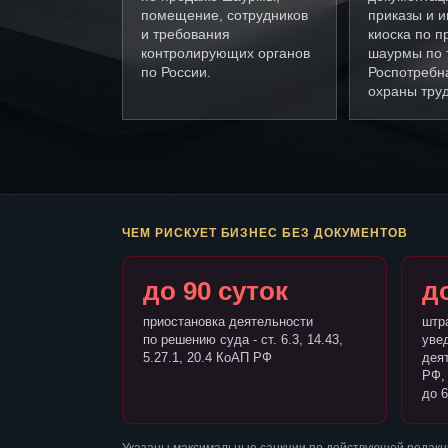
помещение, сотрудников
приказы и и
и требования
киоска по п
контролирующих органов
шаурмы по 
по России.
Роспотребн
охраны труд
ЧЕМ РИСКУЕТ БИЗНЕС БЕЗ ДОКУМЕНТОВ
до 90 суток
до
приостановка деятельности
штр
по решению суда - ст. 6.3, 14.43,
уве
5.27.1, 20.4 КоАП РФ
деят
РФ,
до 6