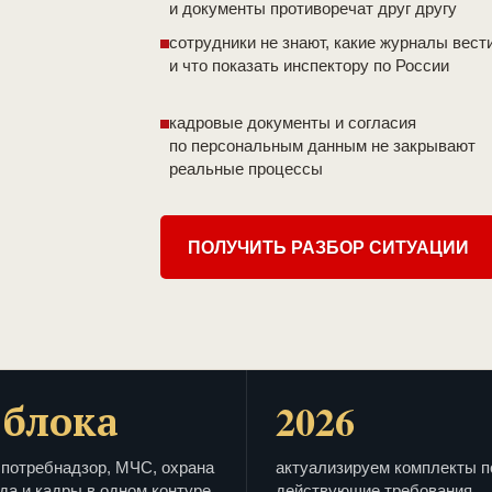
и документы противоречат друг другу
сотрудники не знают, какие журналы вест
и что показать инспектору по России
кадровые документы и согласия
по персональным данным не закрывают
реальные процессы
ПОЛУЧИТЬ РАЗБОР СИТУАЦИИ
 блока
2026
потребнадзор, МЧС, охрана
актуализируем комплекты п
да и кадры в одном контуре
действующие требования