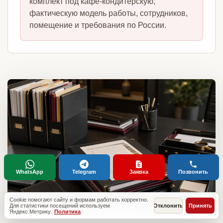
комплект под кафе-кондитерскую,
фактическую модель работы, сотрудников,
помещение и требования по России.
WhatsApp
Telegram
Заявка
Позвонить
Cookie помогают сайту и формам работать корректно.
Для статистики посещений используем
Отклонить
Принять
Яндекс.Метрику.
Политика