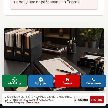
помещение и требования по России.
WhatsApp
Telegram
Заявка
Позвонить
Cookie помогают сайту и формам работать корректно.
Для статистики посещений используем
Отклонить
Принять
Яндекс.Метрику.
Политика