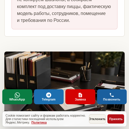
комплект под доставку пиццы, фактическую
модель работы, сотрудников, помещение
и требования по России.
WhatsApp
Telegram
Заявка
Позвонить
Cookie помогают сайту и формам работать корректно.
Для статистики посещений используем
Отклонить
Принять
Яндекс.Метрику.
Политика