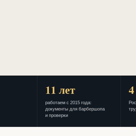
11 лет
4
работаем с 2015 года:
Рос
документы для барбершопа
тру
и проверки