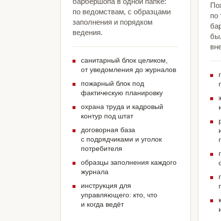
барбершопа в одной папке:
По
по ведомствам, с образцами
по
заполнения и порядком
ба
ведения.
был
вн
санитарный блок целиком,
от уведомления до журналов
пожарный блок под
фактическую планировку
охрана труда и кадровый
контур под штат
договорная база
с подрядчиками и уголок
потребителя
образцы заполнения каждого
журнала
инструкция для
управляющего: кто, что
и когда ведёт