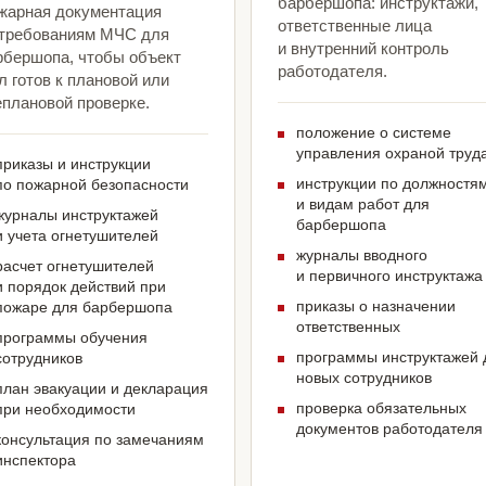
барбершопа: инструктажи,
жарная документация
ответственные лица
 требованиям МЧС для
и внутренний контроль
рбершопа, чтобы объект
работодателя.
 готов к плановой или
еплановой проверке.
положение о системе
управления охраной труд
приказы и инструкции
инструкции по должностя
по пожарной безопасности
и видам работ для
журналы инструктажей
барбершопа
и учета огнетушителей
журналы вводного
расчет огнетушителей
и первичного инструктажа
и порядок действий при
приказы о назначении
пожаре для барбершопа
ответственных
программы обучения
программы инструктажей 
сотрудников
новых сотрудников
план эвакуации и декларация
проверка обязательных
при необходимости
документов работодателя
консультация по замечаниям
инспектора