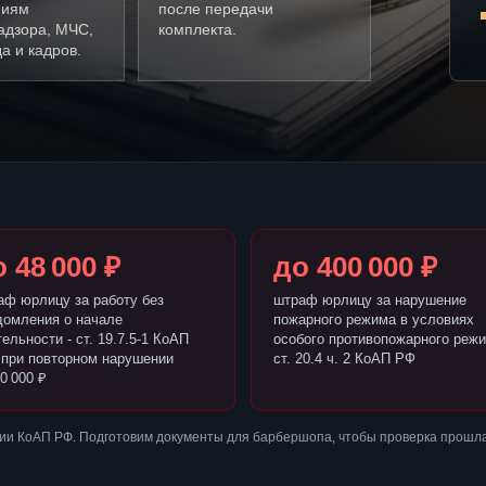
ниям
после передачи
адзора, МЧС,
комплекта.
а и кадров.
 48 000 ₽
до 400 000 ₽
аф юрлицу за работу без
штраф юрлицу за нарушение
домления о начале
пожарного режима в условиях
ельности - ст. 19.7.5-1 КоАП
особого противопожарного режи
 при повторном нарушении
ст. 20.4 ч. 2 КоАП РФ
0 000 ₽
ии КоАП РФ. Подготовим документы для барбершопа, чтобы проверка прошла