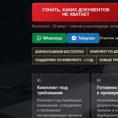
УЗНАТЬ, КАКИХ ДОКУМЕНТОВ
НЕ ХВАТАЕТ
Бесплатно · 15 минут · ответим в мессенджере, есл
WhatsApp
Telegram
Ответим за
ДОРАБАТЫВАЕМ БЕСПЛАТНО
КОМПЛЕКТ ПО 
ПОДДЕРЖКА ПО КОМПЛЕКТУ - 1 ГОД
НОВЫЕ ТР
01
02
Комплект под
Готовнос
требования
к провер
Комплект под барбершоп,
Актуализир
помещение, сотрудников
документац
и требования
приказы и и
контролирующих органов
барбершоп