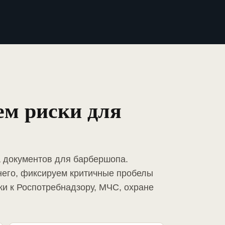
ем риски для
а документов для барбершопа.
него, фиксируем критичные пробелы
ки к Роспотребнадзору, МЧС, охране