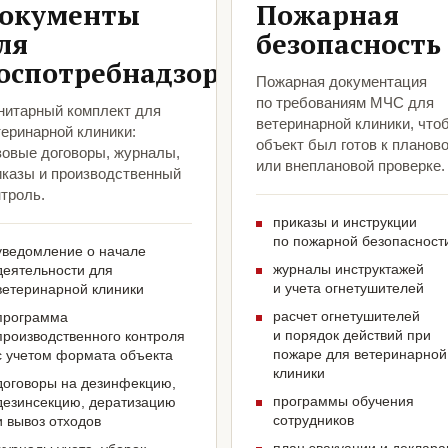
окументы
Пожарная
ля
безопасность
оспотребнадзора
Пожарная документация
по требованиям МЧС для
нитарный комплект для
ветеринарной клиники, что
теринарной клиники:
объект был готов к планов
зовые договоры, журналы,
или внеплановой проверке.
иказы и производственный
троль.
приказы и инструкции
по пожарной безопасност
уведомление о начале
журналы инструктажей
деятельности для
и учета огнетушителей
ветеринарной клиники
расчет огнетушителей
программа
и порядок действий при
производственного контроля
пожаре для ветеринарной
с учетом формата объекта
клиники
договоры на дезинфекцию,
программы обучения
дезинсекцию, дератизацию
сотрудников
и вывоз отходов