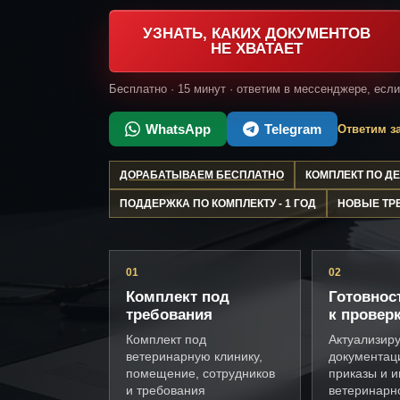
УЗНАТЬ, КАКИХ ДОКУМЕНТОВ
НЕ ХВАТАЕТ
Бесплатно · 15 минут · ответим в мессенджере, есл
WhatsApp
Telegram
Ответим за
ДОРАБАТЫВАЕМ БЕСПЛАТНО
КОМПЛЕКТ ПО 
ПОДДЕРЖКА ПО КОМПЛЕКТУ - 1 ГОД
НОВЫЕ ТР
01
02
Комплект под
Готовнос
требования
к провер
Комплект под
Актуализир
ветеринарную клинику,
документац
помещение, сотрудников
приказы и и
и требования
ветеринарн