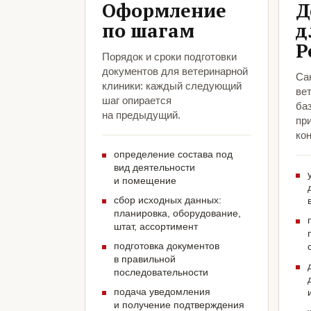
Оформление
Д
по шагам
д
Р
Порядок и сроки подготовки
документов для ветеринарной
Са
клиники: каждый следующий
ве
шаг опирается
ба
на предыдущий.
пр
кон
определение состава под
вид деятельности
и помещение
сбор исходных данных:
планировка, оборудование,
штат, ассортимент
подготовка документов
в правильной
последовательности
подача уведомления
и получение подтверждения