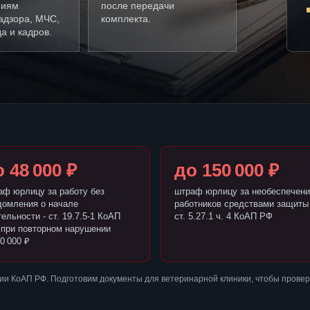
ниям
после передачи
адзора, МЧС,
комплекта.
а и кадров.
 48 000 ₽
до 150 000 ₽
аф юрлицу за работу без
штраф юрлицу за необеспечени
домления о начале
работников средствами защиты 
ельности - ст. 19.7.5-1 КоАП
ст. 5.27.1 ч. 4 КоАП РФ
 при повторном нарушении
0 000 ₽
ии КоАП РФ. Подготовим документы для ветеринарной клиники, чтобы прове