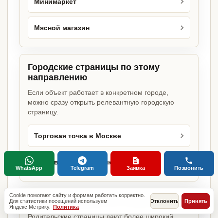
Минимаркет
Мясной магазин
Городские страницы по этому
направлению
Если объект работает в конкретном городе,
можно сразу открыть релевантную городскую
страницу.
Торговая точка в Москве
Торговая точка в Санкт-Петербурге
WhatsApp
Telegram
Заявка
Позвонить
Cookie помогают сайту и формам работать корректно.
Базовые разделы по этому запросу
Для статистики посещений используем
Отклонить
Принять
Яндекс.Метрику.
Политика
Родительские страницы дают более широкий