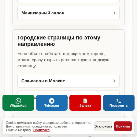
Маникюрный салон
Городские страницы по этому
направлению
Если объект работает в конкретном городе,
можно сразу открыть релевантную городскую
страницу.
Спа-салон в Москве
Спа-салон в Санкт-Петербурге
WhatsApp
Telegram
Заявка
Позвонить
Базовые разделы по этому запросу
Cookie помогают сайту и формам работать корректно.
Для статистики посещений используем
Отклонить
Принять
Яндекс.Метрику.
Политика
Родительские страницы дают более широкий