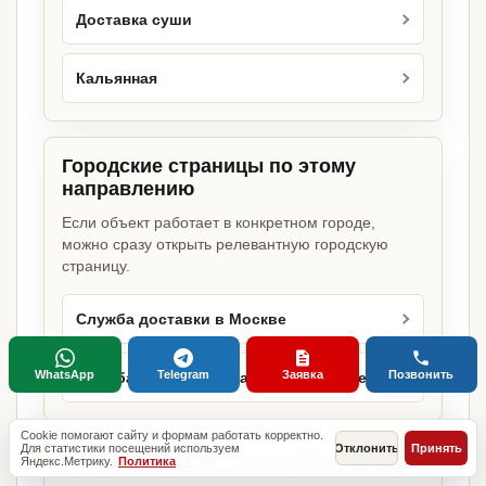
Доставка суши
Кальянная
Городские страницы по этому
направлению
Если объект работает в конкретном городе,
можно сразу открыть релевантную городскую
страницу.
Служба доставки в Москве
WhatsApp
Telegram
Заявка
Позвонить
Служба доставки в Санкт-Петербурге
Cookie помогают сайту и формам работать корректно.
Для статистики посещений используем
Отклонить
Принять
Яндекс.Метрику.
Политика
Базовые разделы по этому запросу