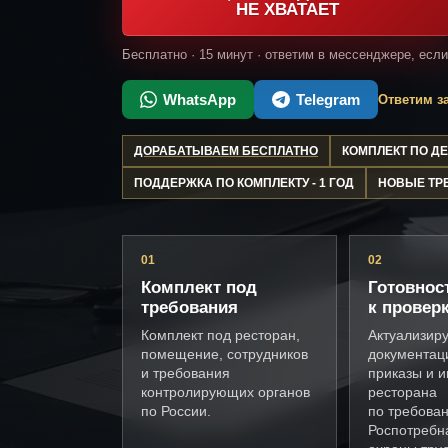
НЕ ХВАТАЕТ
Бесплатно · 15 минут · ответим в мессенджере, есл
WhatsApp
Telegram
Ответим за
ДОРАБАТЫВАЕМ БЕСПЛАТНО
КОМПЛЕКТ ПО 
ПОДДЕРЖКА ПО КОМПЛЕКТУ - 1 ГОД
НОВЫЕ ТР
01
02
Комплект под
Готовнос
требования
к провер
Комплект под ресторан,
Актуализир
помещение, сотрудников
документац
и требования
приказы и и
контролирующих органов
ресторана
по России.
по требова
Роспотребн