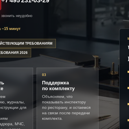
+7 495 231-03-29
и звонить неудобно
 ~15 минут
ДЕЙСТВУЮЩИМ ТРЕБОВАНИЯМ
ЕБОВАНИЯ 2026
03
ть
Поддержка
ке
по комплекту
уем
Объясняем, что
ию, журналы,
показывать инспектору
нструкции для
по ресторану, и остаемся
на связи после передачи
ниям
комплекта.
адзора, МЧС,