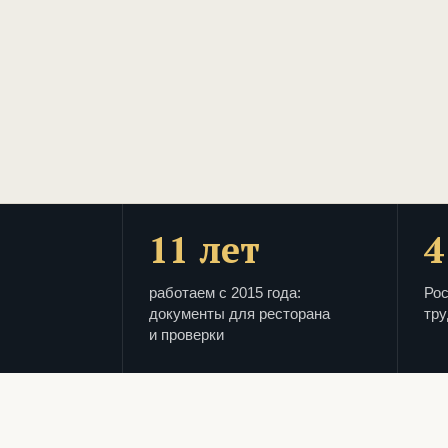
11 лет
4
работаем с 2015 года:
Рос
документы для ресторана
тру
и проверки