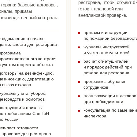
ресторана, чтобы объект б
сторана: базовые договоры,
готов к плановой или
рналы, приказы
внеплановой проверке.
производственный контроль.
приказы и инструкции
по пожарной безопасност
уведомление о начале
деятельности для ресторана
журналы инструктажей
и учета огнетушителей
программа
производственного контроля
расчет огнетушителей
с учетом формата объекта
и порядок действий при
пожаре для ресторана
договоры на дезинфекцию,
дезинсекцию, дератизацию
программы обучения
и вывоз отходов
сотрудников
журналы учета, уборок,
план эвакуации и деклар
дезсредств и осмотров
при необходимости
инструкции и приказы
консультация по замечан
по требованиям СанПиН
инспектора
по России
чек-лист готовности
к проверке для ресторана