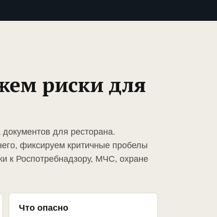
жем риски для
а документов для ресторана.
него, фиксируем критичные пробелы
ки к Роспотребнадзору, МЧС, охране
Что опасно