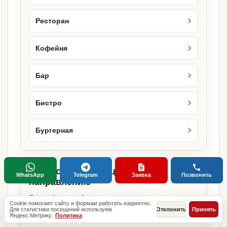
Ресторан
Кофейня
Бар
Бистро
Бургерная
Городские страницы по этому
WhatsApp
Telegram
Заявка
Позвонить
направлению
Если объект работает в конкретном городе,
Cookie помогают сайту и формам работать корректно.
можно сразу открыть релевантную городскую
Для статистики посещений используем
Отклонить
Принять
Яндекс.Метрику.
Политика
страницу.