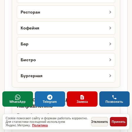
Ресторан
Кофейня
Бар
Бистро
Бургерная
Городские страницы по этому
WhatsApp
Telegram
Заявка
Позвонить
направлению
Если объект работает в конкретном городе,
Cookie помогают сайту и формам работать корректно.
можно сразу открыть релевантную городскую
Для статистики посещений используем
Отклонить
Принять
Яндекс.Метрику.
Политика
страницу.