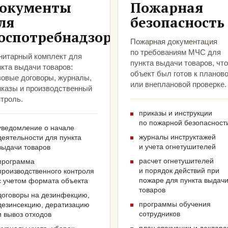
окументы
Пожарная
ля
безопасность
оспотребнадзора
Пожарная документация
по требованиям МЧС для
нитарный комплект для
пункта выдачи товаров, чт
кта выдачи товаров:
объект был готов к планов
зовые договоры, журналы,
или внеплановой проверке.
иказы и производственный
троль.
приказы и инструкции
по пожарной безопасност
уведомление о начале
журналы инструктажей
деятельности для пункта
и учета огнетушителей
выдачи товаров
расчет огнетушителей
программа
и порядок действий при
производственного контроля
пожаре для пункта выдач
с учетом формата объекта
товаров
договоры на дезинфекцию,
программы обучения
дезинсекцию, дератизацию
сотрудников
и вывоз отходов