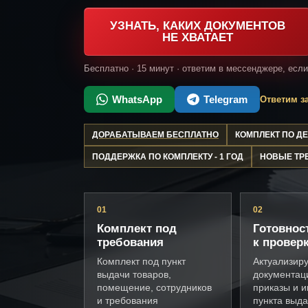
УЗНАТЬ, КАКИХ ДОКУМЕНТОВ
НЕ ХВАТАЕТ
Бесплатно · 15 минут · ответим в мессенджере, есл
WhatsApp
Telegram
Ответим за
ДОРАБАТЫВАЕМ БЕСПЛАТНО
КОМПЛЕКТ ПО 
ПОДДЕРЖКА ПО КОМПЛЕКТУ - 1 ГОД
НОВЫЕ ТР
01
02
Комплект под
Готовнос
требования
к провер
Комплект под пункт
Актуализир
выдачи товаров,
документац
помещение, сотрудников
приказы и и
и требования
пункта выда