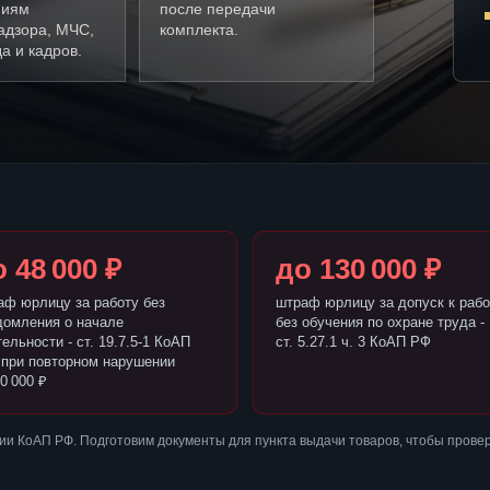
ниям
после передачи
адзора, МЧС,
комплекта.
а и кадров.
 48 000 ₽
до 130 000 ₽
аф юрлицу за работу без
штраф юрлицу за допуск к рабо
домления о начале
без обучения по охране труда -
ельности - ст. 19.7.5-1 КоАП
ст. 5.27.1 ч. 3 КоАП РФ
 при повторном нарушении
0 000 ₽
и КоАП РФ. Подготовим документы для пункта выдачи товаров, чтобы прове