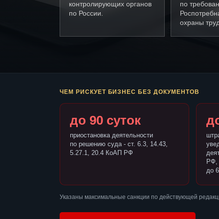
контролирующих органов
по требова
по России.
Роспотребн
охраны труд
ЧЕМ РИСКУЕТ БИЗНЕС БЕЗ ДОКУМЕНТОВ
до 90 суток
до
приостановка деятельности
штр
по решению суда - ст. 6.3, 14.43,
уве
5.27.1, 20.4 КоАП РФ
деят
РФ,
до 6
Указаны максимальные санкции по действующей редакци