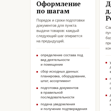
Оформление
Д
по шагам
д
Р
Порядок и сроки подготовки
документов для пункта
Са
выдачи товаров: каждый
пун
следующий шаг опирается
ба
на предыдущий.
пр
кон
определение состава под
вид деятельности
и помещение
сбор исходных данных:
планировка, оборудование,
штат, ассортимент
подготовка документов
в правильной
последовательности
подача уведомления
и получение подтверждения