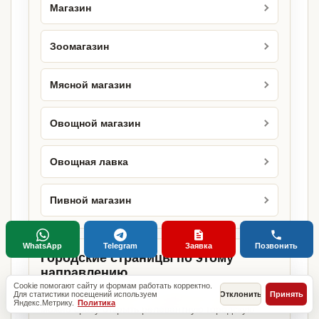
Магазин
Зоомагазин
Мясной магазин
Овощной магазин
Овощная лавка
Пивной магазин
WhatsApp
Telegram
Заявка
Позвонить
Городские страницы по этому
направлению
Cookie помогают сайту и формам работать корректно.
Если объект работает в конкретном городе,
Для статистики посещений используем
Отклонить
Принять
Яндекс.Метрику.
Политика
можно сразу открыть релевантную городскую