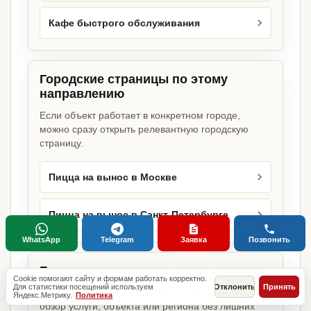
Кафе быстрого обслуживания
Городские страницы по этому
направлению
Если объект работает в конкретном городе,
можно сразу открыть релевантную городскую
страницу.
Пицца на вынос в Москве
Пицца на вынос в Санкт-Петербурге
WhatsApp
Telegram
Заявка
Позвонить
Базовые разделы по этому запросу
Cookie помогают сайту и формам работать корректно.
Для статистики посещений используем
Отклонить
Принять
Родительские страницы дают более широкий
Яндекс.Метрику.
Политика
обзор услуги, объекта или региона без лишних