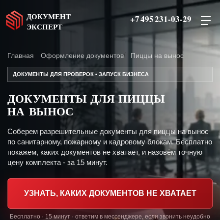
ДОКУМЕНТ
+7 495 231-03-29
ЭКСПЕРТ
Главная
Оформление документов
Пиццы на вынос
ДОКУМЕНТЫ ДЛЯ ПРОВЕРОК • ЗАПУСК БИЗНЕСА
ДОКУМЕНТЫ ДЛЯ ПИЦЦЫ
НА ВЫНОС
Соберем разрешительные документы для пиццы на вынос
по санитарному, пожарному и кадровому блокам. Бесплатно
покажем, каких документов не хватает, и назовём точную
цену комплекта - за 15 минут.
УЗНАТЬ, КАКИХ ДОКУМЕНТОВ НЕ ХВАТАЕТ
Бесплатно · 15 минут · ответим в мессенджере, если звонить неудобно