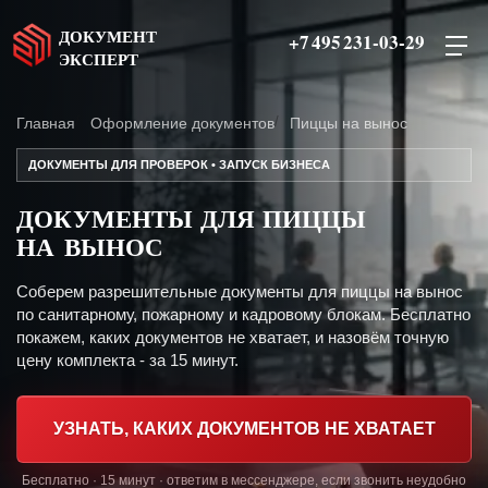
ДОКУМЕНТ
+7 495 231-03-29
ЭКСПЕРТ
Главная
Оформление документов
Пиццы на вынос
ДОКУМЕНТЫ ДЛЯ ПРОВЕРОК • ЗАПУСК БИЗНЕСА
ДОКУМЕНТЫ ДЛЯ ПИЦЦЫ
НА ВЫНОС
Соберем разрешительные документы для пиццы на вынос
по санитарному, пожарному и кадровому блокам. Бесплатно
покажем, каких документов не хватает, и назовём точную
цену комплекта - за 15 минут.
УЗНАТЬ, КАКИХ ДОКУМЕНТОВ НЕ ХВАТАЕТ
Бесплатно · 15 минут · ответим в мессенджере, если звонить неудобно