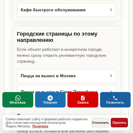
Кафе быстрого обслуживания
Городские страницы по этому
направлению
Если объект работает в конкретном городе,
можно сразу открыть релевантную городскую
страницу.
Пицца на вынос в Москве
Пицца на вынос в Санкт-Петербурге
WhatsApp
Telegram
Заявка
Позвонить
Базовые разделы по этому запросу
Cookie помогают сайту и формам работать корректно.
Для статистики посещений используем
Отклонить
Принять
Родительские страницы дают более широкий
Яндекс.Метрику.
Политика
обзор услуги, объекта или региона без лишних