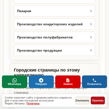
Пекарня
Производство кондитерских изделий
Производство полуфабрикатов
Производство продукции
Городские страницы по этому
направлению
Если объект работает в конкретном городе,
WhatsApp
Telegram
Заявка
Позвонить
можно сразу открыть релевантную городскую
страницу.
Cookie помогают сайту и формам работать корректно.
Для статистики посещений используем
Отклонить
Принять
Яндекс.Метрику.
Политика
Пищевое производство в Москве